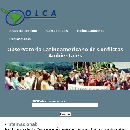
Areas de conflicto
Comunidades
Política ambiental
Publicaciones
Observatorio Latinoamericano de Conflictos
Ambientales
BUSCAR
en
www.olca.cl
-
Internacional
:
En la era de la “economía verde” y un clima cambiante