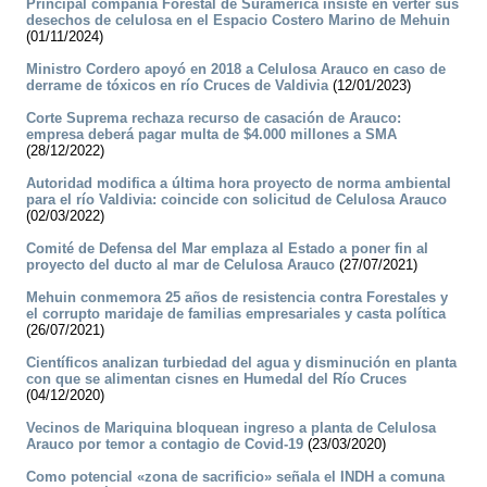
Principal compañía Forestal de Suramérica insiste en verter sus
desechos de celulosa en el Espacio Costero Marino de Mehuin
(01/11/2024)
Ministro Cordero apoyó en 2018 a Celulosa Arauco en caso de
derrame de tóxicos en río Cruces de Valdivia
(12/01/2023)
Corte Suprema rechaza recurso de casación de Arauco:
empresa deberá pagar multa de $4.000 millones a SMA
(28/12/2022)
Autoridad modifica a última hora proyecto de norma ambiental
para el río Valdivia: coincide con solicitud de Celulosa Arauco
(02/03/2022)
Comité de Defensa del Mar emplaza al Estado a poner fin al
proyecto del ducto al mar de Celulosa Arauco
(27/07/2021)
Mehuin conmemora 25 años de resistencia contra Forestales y
el corrupto maridaje de familias empresariales y casta política
(26/07/2021)
Científicos analizan turbiedad del agua y disminución en planta
con que se alimentan cisnes en Humedal del Río Cruces
(04/12/2020)
Vecinos de Mariquina bloquean ingreso a planta de Celulosa
Arauco por temor a contagio de Covid-19
(23/03/2020)
Como potencial «zona de sacrificio» señala el INDH a comuna