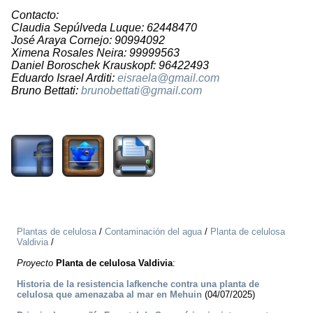
Contacto:
Claudia Sepúlveda Luque: 62448470
José Araya Cornejo: 90994092
Ximena Rosales Neira: 99999563
Daniel Boroschek Krauskopf: 96422493
Eduardo Israel Arditi:
eisraela@gmail.com
Bruno Bettati:
brunobettati@gmail.com
2388
Plantas de celulosa
/
Contaminación del agua
/
Planta de celulosa
Valdivia
/
Proyecto
Planta de celulosa Valdivia
:
Historia de la resistencia lafkenche contra una planta de
celulosa que amenazaba al mar en Mehuin
(04/07/2025)