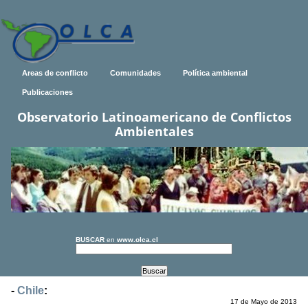
Areas de conflicto
Comunidades
Política ambiental
Publicaciones
Observatorio Latinoamericano de Conflictos
Ambientales
BUSCAR
en
www.olca.cl
-
Chile
:
17 de Mayo de 2013