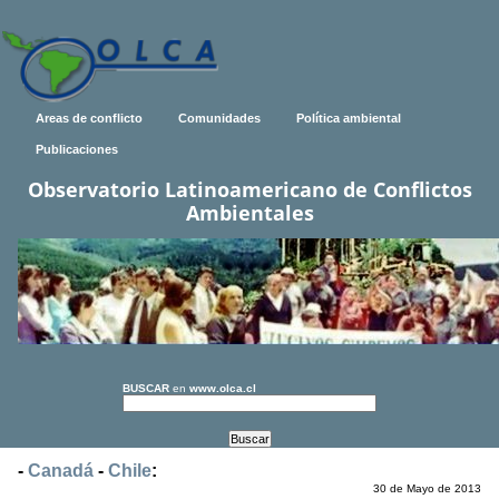
Areas de conflicto
Comunidades
Política ambiental
Publicaciones
Observatorio Latinoamericano de Conflictos
Ambientales
BUSCAR
en
www.olca.cl
-
Canadá
-
Chile
:
30 de Mayo de 2013