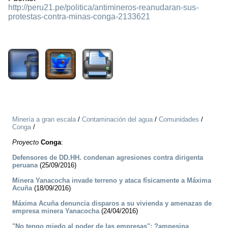
http://peru21.pe/politica/antimineros-reanudaran-sus-
protestas-contra-minas-conga-2133621
1663
Minería a gran escala
/
Contaminación del agua
/
Comunidades
/
Conga
/
Proyecto
Conga
:
Defensores de DD.HH. condenan agresiones contra dirigenta
peruana
(25/09/2016)
Minera Yanacocha invade terreno y ataca físicamente a Máxima
Acuña
(18/09/2016)
Máxima Acuña denuncia disparos a su vivienda y amenazas de
empresa minera Yanacocha
(24/04/2016)
"No tengo miedo al poder de las empresas": ?ampesina