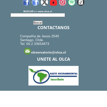
BUSCAR
en
www.olca.cl
CONTACTANOS
Compañía de Jesús 2540
Santiago, Chile.
Tel: 56.2.33654873
observatorio@olca.cl
UNETE AL OLCA