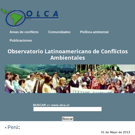
Areas de conflicto
Comunidades
Política ambiental
Publicaciones
Observatorio Latinoamericano de Conflictos
Ambientales
BUSCAR
en
www.olca.cl
-
Perú
:
31 de Mayo de 2013