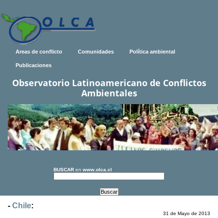
Areas de conflicto
Comunidades
Política ambiental
Publicaciones
Observatorio Latinoamericano de Conflictos
Ambientales
BUSCAR
en
www.olca.cl
-
Chile
:
31 de Mayo de 2013