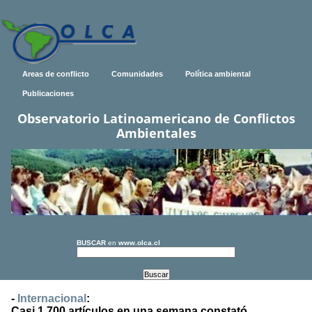
Areas de conflicto
Comunidades
Política ambiental
Publicaciones
Observatorio Latinoamericano de Conflictos
Ambientales
BUSCAR
en
www.olca.cl
-
Internacional
:
Casi 1.700 artículos en una semana constató