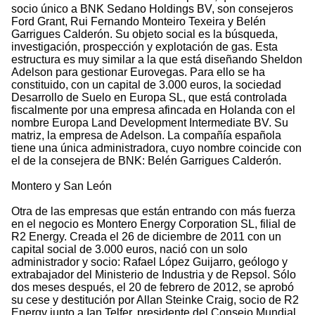
socio único a BNK Sedano Holdings BV, son consejeros
Ford Grant, Rui Fernando Monteiro Texeira y Belén
Garrigues Calderón. Su objeto social es la búsqueda,
investigación, prospección y explotación de gas. Esta
estructura es muy similar a la que está diseñando Sheldon
Adelson para gestionar Eurovegas. Para ello se ha
constituido, con un capital de 3.000 euros, la sociedad
Desarrollo de Suelo en Europa SL, que está controlada
fiscalmente por una empresa afincada en Holanda con el
nombre Europa Land Development Intermediate BV. Su
matriz, la empresa de Adelson. La compañía española
tiene una única administradora, cuyo nombre coincide con
el de la consejera de BNK: Belén Garrigues Calderón.
Montero y San León
Otra de las empresas que están entrando con más fuerza
en el negocio es Montero Energy Corporation SL, filial de
R2 Energy. Creada el 26 de diciembre de 2011 con un
capital social de 3.000 euros, nació con un solo
administrador y socio: Rafael López Guijarro, geólogo y
extrabajador del Ministerio de Industria y de Repsol. Sólo
dos meses después, el 20 de febrero de 2012, se aprobó
su cese y destitución por Allan Steinke Craig, socio de R2
Energy junto a Ian Telfer, presidente del Consejo Mundial