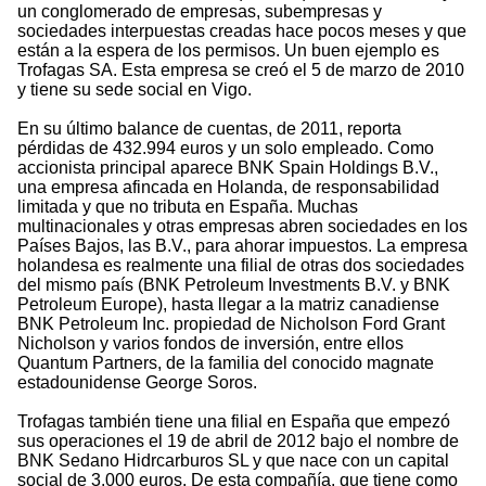
un conglomerado de empresas, subempresas y
sociedades interpuestas creadas hace pocos meses y que
están a la espera de los permisos. Un buen ejemplo es
Trofagas SA. Esta empresa se creó el 5 de marzo de 2010
y tiene su sede social en Vigo.
En su último balance de cuentas, de 2011, reporta
pérdidas de 432.994 euros y un solo empleado. Como
accionista principal aparece BNK Spain Holdings B.V.,
una empresa afincada en Holanda, de responsabilidad
limitada y que no tributa en España. Muchas
multinacionales y otras empresas abren sociedades en los
Países Bajos, las B.V., para ahorar impuestos. La empresa
holandesa es realmente una filial de otras dos sociedades
del mismo país (BNK Petroleum Investments B.V. y BNK
Petroleum Europe), hasta llegar a la matriz canadiense
BNK Petroleum Inc. propiedad de Nicholson Ford Grant
Nicholson y varios fondos de inversión, entre ellos
Quantum Partners, de la familia del conocido magnate
estadounidense George Soros.
Trofagas también tiene una filial en España que empezó
sus operaciones el 19 de abril de 2012 bajo el nombre de
BNK Sedano Hidrcarburos SL y que nace con un capital
social de 3.000 euros. De esta compañía, que tiene como