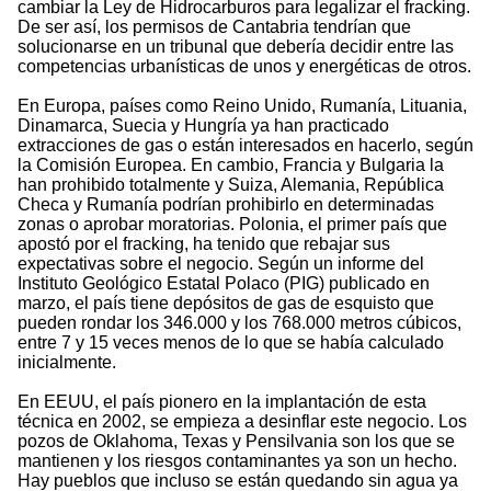
cambiar la Ley de Hidrocarburos para legalizar el fracking.
De ser así, los permisos de Cantabria tendrían que
solucionarse en un tribunal que debería decidir entre las
competencias urbanísticas de unos y energéticas de otros.
En Europa, países como Reino Unido, Rumanía, Lituania,
Dinamarca, Suecia y Hungría ya han practicado
extracciones de gas o están interesados en hacerlo, según
la Comisión Europea. En cambio, Francia y Bulgaria la
han prohibido totalmente y Suiza, Alemania, República
Checa y Rumanía podrían prohibirlo en determinadas
zonas o aprobar moratorias. Polonia, el primer país que
apostó por el fracking, ha tenido que rebajar sus
expectativas sobre el negocio. Según un informe del
Instituto Geológico Estatal Polaco (PIG) publicado en
marzo, el país tiene depósitos de gas de esquisto que
pueden rondar los 346.000 y los 768.000 metros cúbicos,
entre 7 y 15 veces menos de lo que se había calculado
inicialmente.
En EEUU, el país pionero en la implantación de esta
técnica en 2002, se empieza a desinflar este negocio. Los
pozos de Oklahoma, Texas y Pensilvania son los que se
mantienen y los riesgos contaminantes ya son un hecho.
Hay pueblos que incluso se están quedando sin agua ya