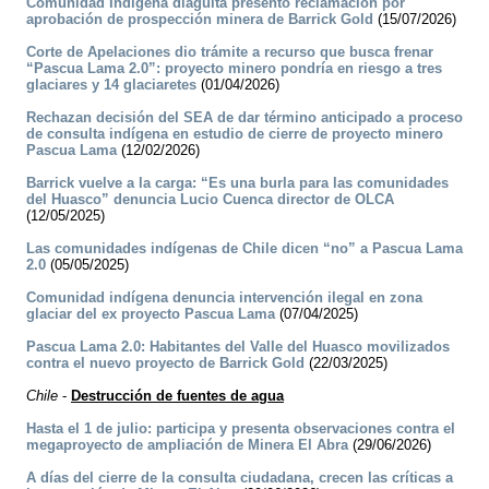
Comunidad Indígena diaguita presentó reclamación por
aprobación de prospección minera de Barrick Gold
(15/07/2026)
Corte de Apelaciones dio trámite a recurso que busca frenar
“Pascua Lama 2.0”: proyecto minero pondría en riesgo a tres
glaciares y 14 glaciaretes
(01/04/2026)
Rechazan decisión del SEA de dar término anticipado a proceso
de consulta indígena en estudio de cierre de proyecto minero
Pascua Lama
(12/02/2026)
Barrick vuelve a la carga: “Es una burla para las comunidades
del Huasco” denuncia Lucio Cuenca director de OLCA
(12/05/2025)
Las comunidades indígenas de Chile dicen “no” a Pascua Lama
2.0
(05/05/2025)
Comunidad indígena denuncia intervención ilegal en zona
glaciar del ex proyecto Pascua Lama
(07/04/2025)
Pascua Lama 2.0: Habitantes del Valle del Huasco movilizados
contra el nuevo proyecto de Barrick Gold
(22/03/2025)
Chile
-
Destrucción de fuentes de agua
Hasta el 1 de julio: participa y presenta observaciones contra el
megaproyecto de ampliación de Minera El Abra
(29/06/2026)
A días del cierre de la consulta ciudadana, crecen las críticas a