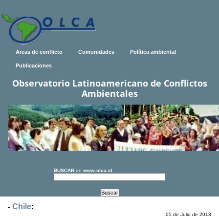
Areas de conflicto
Comunidades
Política ambiental
Publicaciones
Observatorio Latinoamericano de Conflictos
Ambientales
BUSCAR
en
www.olca.cl
-
Chile
:
05 de Julio de 2013