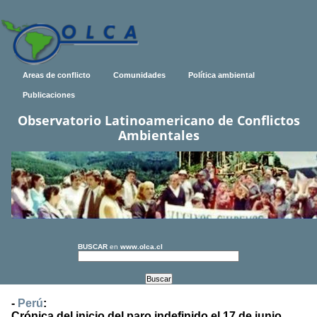
Areas de conflicto
Comunidades
Política ambiental
Publicaciones
Observatorio Latinoamericano de Conflictos
Ambientales
BUSCAR
en
www.olca.cl
-
Perú
:
Crónica del inicio del paro indefinido el 17 de junio