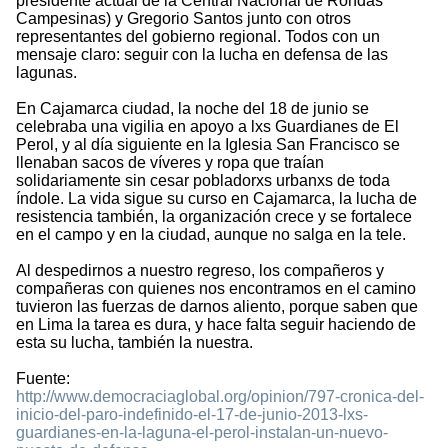
presidente actual de la Central Nacional de Rondas
Campesinas) y Gregorio Santos junto con otros
representantes del gobierno regional. Todos con un
mensaje claro: seguir con la lucha en defensa de las
lagunas.
En Cajamarca ciudad, la noche del 18 de junio se
celebraba una vigilia en apoyo a lxs Guardianes de El
Perol, y al día siguiente en la Iglesia San Francisco se
llenaban sacos de víveres y ropa que traían
solidariamente sin cesar pobladorxs urbanxs de toda
índole. La vida sigue su curso en Cajamarca, la lucha de
resistencia también, la organización crece y se fortalece
en el campo y en la ciudad, aunque no salga en la tele.
Al despedirnos a nuestro regreso, los compañeros y
compañeras con quienes nos encontramos en el camino
tuvieron las fuerzas de darnos aliento, porque saben que
en Lima la tarea es dura, y hace falta seguir haciendo de
esta su lucha, también la nuestra.
Fuente:
http://www.democraciaglobal.org/opinion/797-cronica-del-
inicio-del-paro-indefinido-el-17-de-junio-2013-lxs-
guardianes-en-la-laguna-el-perol-instalan-un-nuevo-