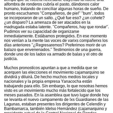
alfombra de ronderos cubría el pasto, dándonos calor
humano, tratando de conciliar algunas horas de sueño. De
pronto escuchamos "Compañeros, de pie!" "bum", todos
se incorporaron de un salto. ¿Qué fue eso? ¿un cohete?
¿un disparo? La amenaza de ser atacados en la
madrugada estaba latente. "Compañeros, hay que rondar".
Pudimos ver su capacidad de organizarse
inmediatamente. Estábamos protegidxs. En ese momento
nos venían a la mente las voces de varixs compañerxs los
días anteriores "¿Regresaremos? Preferimos morir de un
balazo que envenenados." Testimonios de una guerra,
donde uno de los lados va armado de balas y el otro de
justicia.
Muchos pronosticos apuntan a que a medida que se
acerquen las elecciones el movimiento cajamarquino se
dividirá y diluirá. De hecho muchos medios locales y
nacionales y la propia empresa Yanacocha están
trabajando para ello. Sin embargo, lo que nosotras hemos
visto es un movimiento mucho más fortalecido que los
meses pasados. En la asamblea que tuvo lugar donde hoy
se levanta el nuevo campamento de lxs Guardianes de las
Lagunas, estaban presentes los dirigentes de Celendín y
Bambamarca, también Idelso Hernández (cajamarquino y