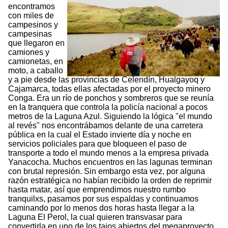
encontramos
con miles de
campesinos y
campesinas
que llegaron en
camiones y
camionetas, en
moto, a caballo
y a pie desde las provincias de Celendín, Hualgayoq y
Cajamarca, todas ellas afectadas por el proyecto minero
Conga. Era un río de ponchos y sombreros que se reunía
en la tranquera que controla la policía nacional a pocos
metros de la Laguna Azul. Siguiendo la lógica "el mundo
al revés" nos encontrábamos delante de una carretera
pública en la cual el Estado invierte día y noche en
servicios policiales para que bloqueen el paso de
transporte a todo el mundo menos a la empresa privada
Yanacocha. Muchos encuentros en las lagunas terminan
con brutal represión. Sin embargo esta vez, por alguna
razón estratégica no habían recibido la orden de reprimir
hasta matar, así que emprendimos nuestro rumbo
tranquilxs, pasamos por sus espaldas y continuamos
caminando por lo menos dos horas hasta llegar a la
Laguna El Perol, la cual quieren transvasar para
convertirla en uno de los tajos abiertos del megaproyecto