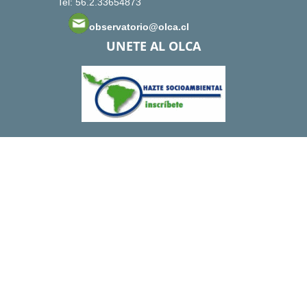
Tel: 56.2.33654873
observatorio@olca.cl
UNETE AL OLCA