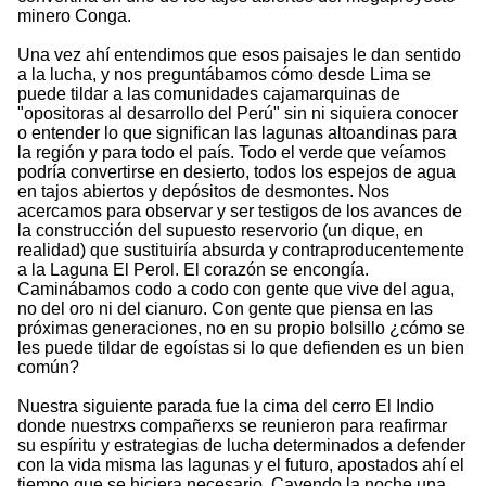
minero Conga.
Una vez ahí entendimos que esos paisajes le dan sentido
a la lucha, y nos preguntábamos cómo desde Lima se
puede tildar a las comunidades cajamarquinas de
"opositoras al desarrollo del Perú" sin ni siquiera conocer
o entender lo que significan las lagunas altoandinas para
la región y para todo el país. Todo el verde que veíamos
podría convertirse en desierto, todos los espejos de agua
en tajos abiertos y depósitos de desmontes. Nos
acercamos para observar y ser testigos de los avances de
la construcción del supuesto reservorio (un dique, en
realidad) que sustituiría absurda y contraproducentemente
a la Laguna El Perol. El corazón se encongía.
Caminábamos codo a codo con gente que vive del agua,
no del oro ni del cianuro. Con gente que piensa en las
próximas generaciones, no en su propio bolsillo ¿cómo se
les puede tildar de egoístas si lo que defienden es un bien
común?
Nuestra siguiente parada fue la cima del cerro El Indio
donde nuestrxs compañerxs se reunieron para reafirmar
su espíritu y estrategias de lucha determinados a defender
con la vida misma las lagunas y el futuro, apostados ahí el
tiempo que se hiciera necesario. Cayendo la noche una