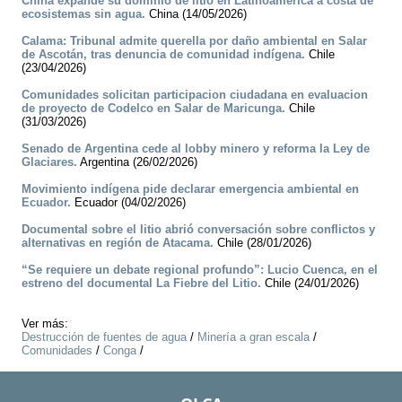
China expande su dominio de litio en Latinoamérica a costa de
ecosistemas sin agua.
China (14/05/2026)
Calama: Tribunal admite querella por daño ambiental en Salar
de Ascotán, tras denuncia de comunidad indígena.
Chile
(23/04/2026)
Comunidades solicitan participacion ciudadana en evaluacion
de proyecto de Codelco en Salar de Maricunga.
Chile
(31/03/2026)
Senado de Argentina cede al lobby minero y reforma la Ley de
Glaciares.
Argentina (26/02/2026)
Movimiento indígena pide declarar emergencia ambiental en
Ecuador.
Ecuador (04/02/2026)
Documental sobre el litio abrió conversación sobre conflictos y
alternativas en región de Atacama.
Chile (28/01/2026)
“Se requiere un debate regional profundo”: Lucio Cuenca, en el
estreno del documental La Fiebre del Litio.
Chile (24/01/2026)
Ver más:
Destrucción de fuentes de agua
/
Minería a gran escala
/
Comunidades
/
Conga
/