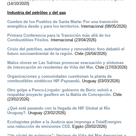
(14/10/2020)
Industria del petróleo y del gas
Cumbre de los Pueblos de Santa Marta: Por una transición
energética desde y para los territorios.
Internacional (08/05/2026)
Primera Conferencia para la Transición más allá de los
Combustibles Fósiles.
Internacional (23/04/2026)
Crisis del petróleo, autoritarismo y renovables: foro debatió el
futuro socioambiental de la región.
Chile (16/04/2026)
Malos olores en Las Salinas provocan evacuación y síntomas
de intoxicación en residentes de Viña del Mar.
Chile (17/03/2026)
Organizaciones y comunidades cuestionan la planta de
combustibles sintéticos HIF-Paysandú.
Uruguay (03/03/2026)
Otro golpe a Penco-Lirquén: gobierno de Boric volvió a
respaldar proyecto gasífero en la Bahía de Concepción.
Chile
(23/02/2026)
¿Qué está pasando con la llegada de HIF Global al Río
Uruguay?.
Uruguay (23/02/2026)
Ecologistas piden a la Justicia que imponga a TotalEnergies
una reducción de emisiones CO2.
Egipto (20/02/2026)
“Un cóctel de químicos”: Vecinos de Viña del Mar denuncian a