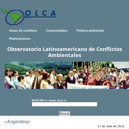
Areas de conflicto
Comunidades
Política ambiental
Publicaciones
Observatorio Latinoamericano de Conflictos
Ambientales
BUSCAR
en
www.olca.cl
-
Argentina
:
17 de Julio de 2013