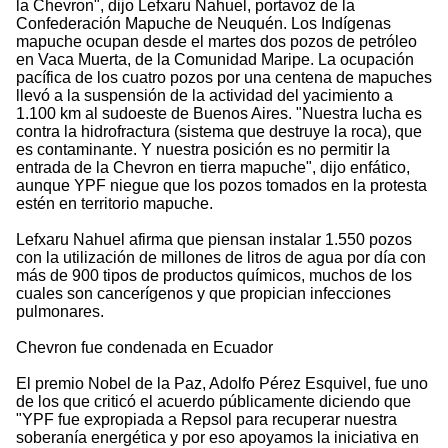
la Chevron", dijo Lefxaru Nahuel, portavoz de la
Confederación Mapuche de Neuquén. Los Indígenas
mapuche ocupan desde el martes dos pozos de petróleo
en Vaca Muerta, de la Comunidad Maripe. La ocupación
pacífica de los cuatro pozos por una centena de mapuches
llevó a la suspensión de la actividad del yacimiento a
1.100 km al sudoeste de Buenos Aires. "Nuestra lucha es
contra la hidrofractura (sistema que destruye la roca), que
es contaminante. Y nuestra posición es no permitir la
entrada de la Chevron en tierra mapuche", dijo enfático,
aunque YPF niegue que los pozos tomados en la protesta
estén en territorio mapuche.
Lefxaru Nahuel afirma que piensan instalar 1.550 pozos
con la utilización de millones de litros de agua por día con
más de 900 tipos de productos químicos, muchos de los
cuales son cancerígenos y que propician infecciones
pulmonares.
Chevron fue condenada en Ecuador
El premio Nobel de la Paz, Adolfo Pérez Esquivel, fue uno
de los que criticó el acuerdo públicamente diciendo que
"YPF fue expropiada a Repsol para recuperar nuestra
soberanía energética y por eso apoyamos la iniciativa en