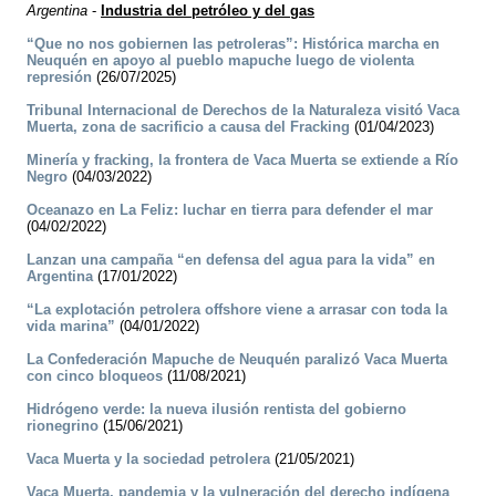
Argentina
-
Industria del petróleo y del gas
“Que no nos gobiernen las petroleras”: Histórica marcha en
Neuquén en apoyo al pueblo mapuche luego de violenta
represión
(26/07/2025)
Tribunal Internacional de Derechos de la Naturaleza visitó Vaca
Muerta, zona de sacrificio a causa del Fracking
(01/04/2023)
Minería y fracking, la frontera de Vaca Muerta se extiende a Río
Negro
(04/03/2022)
Oceanazo en La Feliz: luchar en tierra para defender el mar
(04/02/2022)
Lanzan una campaña “en defensa del agua para la vida” en
Argentina
(17/01/2022)
“La explotación petrolera offshore viene a arrasar con toda la
vida marina”
(04/01/2022)
La Confederación Mapuche de Neuquén paralizó Vaca Muerta
con cinco bloqueos
(11/08/2021)
Hidrógeno verde: la nueva ilusión rentista del gobierno
rionegrino
(15/06/2021)
Vaca Muerta y la sociedad petrolera
(21/05/2021)
Vaca Muerta, pandemia y la vulneración del derecho indígena