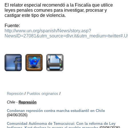
El relator especial recomendó a la Fiscalía que utilice
leyes penales comunes para investigar, procesar y
castigar este tipo de violencia.
Fuente:
http://www.un.org/spanish/News/story.asp?
NewsID=27081&utm_source=dlvr.it&utm_medium=twitter#.
1290
Represión
/
Pueblos originarios
/
Chile
-
Represión
Condenan represión contra marcha estudiantil en Chile
(04/06/2026)
Comunidad Autónoma de Temucuicui: Con la reforma de Ley
Indígena, Kast declara la guerra al pueblo mapuche
(03/06/2026)