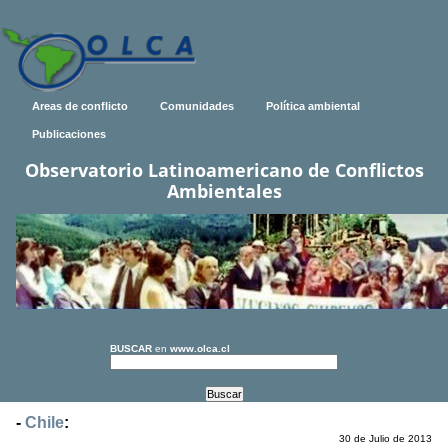
Areas de conflicto
Comunidades
Política ambiental
Publicaciones
Observatorio Latinoamericano de Conflictos
Ambientales
BUSCAR
en
www.olca.cl
-
Chile
:
30 de Julio de 2013