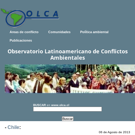
Areas de conflicto
Comunidades
Política ambiental
Publicaciones
Observatorio Latinoamericano de Conflictos
Ambientales
BUSCAR
en
www.olca.cl
-
Chile
:
06 de Agosto de 2013