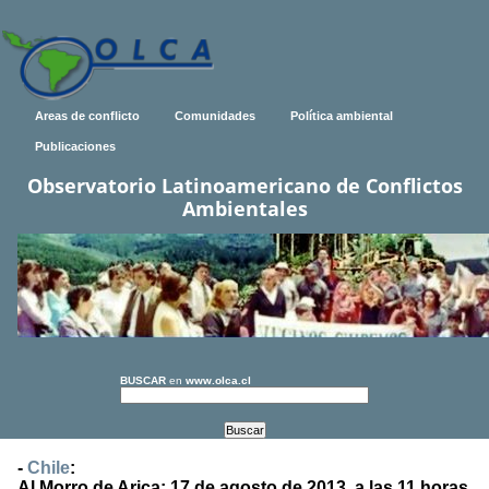
Areas de conflicto
Comunidades
Política ambiental
Publicaciones
Observatorio Latinoamericano de Conflictos
Ambientales
BUSCAR
en
www.olca.cl
-
Chile
:
Al Morro de Arica: 17 de agosto de 2013, a las 11 horas