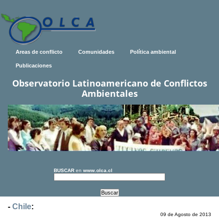
Areas de conflicto
Comunidades
Política ambiental
Publicaciones
Observatorio Latinoamericano de Conflictos
Ambientales
BUSCAR
en
www.olca.cl
-
Chile
:
09 de Agosto de 2013