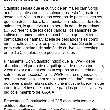
Staniford señala que el cultivo de animales carnívoros
acuáticos, tales como los salmónidos, está "lejos de ser
sostenible. Vacían nuestros océanos de peces silvestres
que son destinados a la alimentación industrial de estos
salmones, lo que lleva a una pérdida neta de proteínas
(...). A diferencia de los osos pandas, los salmones de
cultivo no comen brotes de bambú, sino que crecientes
cantidades de harina y aceite de pescados tales como
jurel, anchovetas, y otros peces pequeños. Se estima que
para cada tonelada de salmón de cultivo, se necesitan
entre 3 a 5 toneladas de peces silvestres".
Finalmente, Don Staniford indicó que la "WWF debe
abandonar el juego de maquillaje verde de esta industria,
y comenzar a luchar contra la expansión de la cría de
salmones en Escocia". Si la WWF es una organización
seria, en cuanto a "abrazar la sustentabilidad", entonces
no debería andar abrazando a una industria tóxica, la que
constituye el beso de la muerte para los peces silvestres",
indicó el miembro del GAAIA.
Ecocéanos: Constitución del G15 evidencia temor y
actitud defensiva
Para el médico veterinario Juan Carlos Cárdenas, director