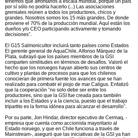
tenemos que afrontarlos a escala mundial, porque un país
por sí sólo no podría hacerlo (...) Las asociaciones
gremiales reúnen a todos los productores, chicos y
grandes. Nosotros somos los 15 más grandes. De donde
proviene el 70% de la producción mundial. Aquí están los
dueños y/o CEO participando activamente y tomando
decisiones".
El G15 Salmonicultor incluirá tanto países como Estados
El gerente general de AquaChile, Alfonso Márquez de la
Plata, subrayó que los países miembros de la GSI
comparten similitudes en términos de desafíos. Valoró el
hecho que los noruegos hayan abierto sus centros de
cultivo y plantas de procesos para que los chilenos
conocieran de primera fuente los avances que se han
realizado para combatir el piojo de mar Caligus. Enfatizó
que la cooperación "no solo debe ser entre los
productores, sino que la GSI fue creada para también
incluir a los Estados y a la ciencia, puesto que el trabajo
tripartito es la forma idónea para alcanzar el desarrollo".
Por su parte, Jon Hindar, director ejecutivo de Cermaq, -
empresa que cuenta como accionista mayoritario al
Estado noruego, y que en Chile funciona a través de
Mainstream-, aseguró que las iniciativas de la GSI ya han