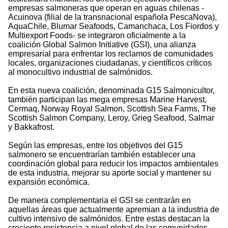
empresas salmoneras que operan en aguas chilenas -
Acuinova (filial de la transnacional española PescaNova),
AquaChile, Blumar Seafoods, Camanchaca, Los Fiordos y
Multiexport Foods- se integraron oficialmente a la
coalición Global Salmon Initiative (GSI), una alianza
empresarial para enfrentar los reclamos de comunidades
locales, organizaciones ciudadanas, y científicos críticos
al monocultivo industrial de salmónidos.
En esta nueva coalición, denominada G15 Salmonicultor,
también participan las mega empresas Marine Harvest,
Cermaq, Norway Royal Salmon, Scottish Sea Farms, The
Scottish Salmon Company, Leroy, Grieg Seafood, Salmar
y Bakkafrost.
Según las empresas, entre los objetivos del G15
salmonero se encuentrarían también establecer una
coordinación global para reducir los impactos ambientales
de esta industria, mejorar su aporte social y mantener su
expansión económica.
De manera complementaria el GSI se centrarán en
aquellas áreas que actualmente apremian a la industria de
cultivo intensivo de salmónidos. Entre estas destacan la
creciente resistencia a nivel global de las comunidades