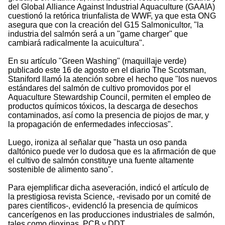
del Global Alliance Against Industrial Aquaculture (GAAIA)
cuestionó la retórica triunfalista de WWF, ya que esta ONG
asegura que con la creación del G15 Salmonicultor, "la
industria del salmón será a un "game charger" que
cambiará radicalmente la acuicultura".
En su artículo "Green Washing" (maquillaje verde)
publicado este 16 de agosto en el diario The Scotsman,
Staniford llamó la atención sobre el hecho que "los nuevos
estándares del salmón de cultivo promovidos por el
Aquaculture Stewardship Council, permiten el empleo de
productos químicos tóxicos, la descarga de desechos
contaminados, así como la presencia de piojos de mar, y
la propagación de enfermedades infecciosas".
Luego, ironiza al señalar que "hasta un oso panda
daltónico puede ver lo dudosa que es la afirmación de que
el cultivo de salmón constituye una fuente altamente
sostenible de alimento sano".
Para ejemplificar dicha aseveración, indicó el artículo de
la prestigiosa revista Science, -revisado por un comité de
pares científicos-, evidencló la presencia de químicos
cancerígenos en las producciones industriales de salmón,
tales como dioxinas, PCB y DDT.