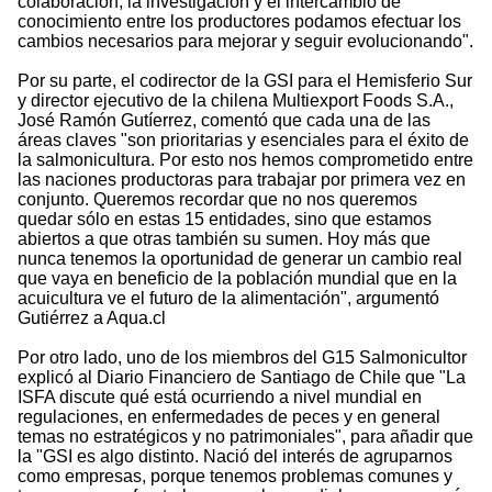
colaboración, la investigación y el intercambio de
conocimiento entre los productores podamos efectuar los
cambios necesarios para mejorar y seguir evolucionando".
Por su parte, el codirector de la GSI para el Hemisferio Sur
y director ejecutivo de la chilena Multiexport Foods S.A.,
José Ramón Gutíerrez, comentó que cada una de las
áreas claves "son prioritarias y esenciales para el éxito de
la salmonicultura. Por esto nos hemos comprometido entre
las naciones productoras para trabajar por primera vez en
conjunto. Queremos recordar que no nos queremos
quedar sólo en estas 15 entidades, sino que estamos
abiertos a que otras también su sumen. Hoy más que
nunca tenemos la oportunidad de generar un cambio real
que vaya en beneficio de la población mundial que en la
acuicultura ve el futuro de la alimentación", argumentó
Gutiérrez a Aqua.cl
Por otro lado, uno de los miembros del G15 Salmonicultor
explicó al Diario Financiero de Santiago de Chile que "La
ISFA discute qué está ocurriendo a nivel mundial en
regulaciones, en enfermedades de peces y en general
temas no estratégicos y no patrimoniales", para añadir que
la "GSI es algo distinto. Nació del interés de agruparnos
como empresas, porque tenemos problemas comunes y