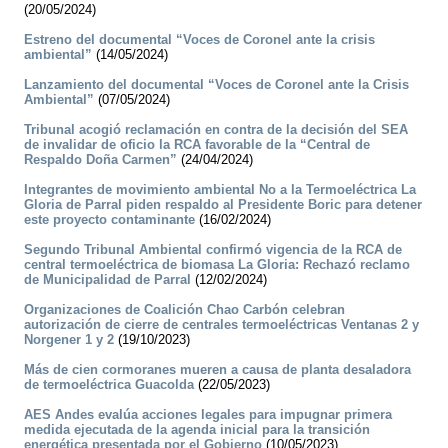
(20/05/2024)
Estreno del documental “Voces de Coronel ante la crisis
ambiental”
(14/05/2024)
Lanzamiento del documental “Voces de Coronel ante la Crisis
Ambiental”
(07/05/2024)
Tribunal acogió reclamación en contra de la decisión del SEA
de invalidar de oficio la RCA favorable de la “Central de
Respaldo Doña Carmen”
(24/04/2024)
Integrantes de movimiento ambiental No a la Termoeléctrica La
Gloria de Parral piden respaldo al Presidente Boric para detener
este proyecto contaminante
(16/02/2024)
Segundo Tribunal Ambiental confirmó vigencia de la RCA de
central termoeléctrica de biomasa La Gloria: Rechazó reclamo
de Municipalidad de Parral
(12/02/2024)
Organizaciones de Coalición Chao Carbón celebran
autorización de cierre de centrales termoeléctricas Ventanas 2 y
Norgener 1 y 2
(19/10/2023)
Más de cien cormoranes mueren a causa de planta desaladora
de termoeléctrica Guacolda
(22/05/2023)
AES Andes evalúa acciones legales para impugnar primera
medida ejecutada de la agenda inicial para la transición
energética presentada por el Gobierno
(10/05/2023)