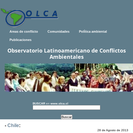
Areas de conflicto
Comunidades
Política ambiental
Publicaciones
Observatorio Latinoamericano de Conflictos
Ambientales
BUSCAR
en
www.olca.cl
-
Chile
:
28 de Agosto de 2013