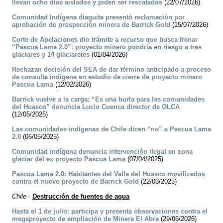
llevan ocho días aislados y piden ser rescatados
(22/07/2026)
Comunidad Indígena diaguita presentó reclamación por
aprobación de prospección minera de Barrick Gold
(15/07/2026)
Corte de Apelaciones dio trámite a recurso que busca frenar
“Pascua Lama 2.0”: proyecto minero pondría en riesgo a tres
glaciares y 14 glaciaretes
(01/04/2026)
Rechazan decisión del SEA de dar término anticipado a proceso
de consulta indígena en estudio de cierre de proyecto minero
Pascua Lama
(12/02/2026)
Barrick vuelve a la carga: “Es una burla para las comunidades
del Huasco” denuncia Lucio Cuenca director de OLCA
(12/05/2025)
Las comunidades indígenas de Chile dicen “no” a Pascua Lama
2.0
(05/05/2025)
Comunidad indígena denuncia intervención ilegal en zona
glaciar del ex proyecto Pascua Lama
(07/04/2025)
Pascua Lama 2.0: Habitantes del Valle del Huasco movilizados
contra el nuevo proyecto de Barrick Gold
(22/03/2025)
Chile
-
Destrucción de fuentes de agua
Hasta el 1 de julio: participa y presenta observaciones contra el
megaproyecto de ampliación de Minera El Abra
(29/06/2026)