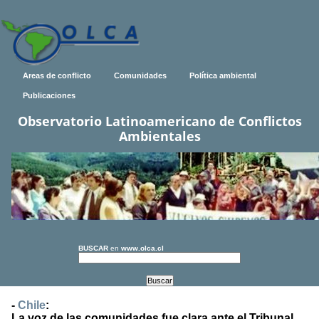
Areas de conflicto
Comunidades
Política ambiental
Publicaciones
Observatorio Latinoamericano de Conflictos
Ambientales
BUSCAR
en
www.olca.cl
-
Chile
:
La voz de las comunidades fue clara ante el Tribunal