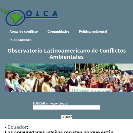
Areas de conflicto
Comunidades
Política ambiental
Publicaciones
Observatorio Latinoamericano de Conflictos
Ambientales
BUSCAR
en
www.olca.cl
-
Ecuador
:
Las comunidades inteñas resisten porque están