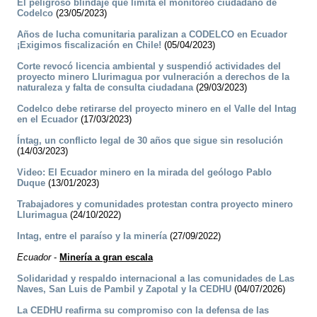
El peligroso blindaje que limita el monitoreo ciudadano de
Codelco
(23/05/2023)
Años de lucha comunitaria paralizan a CODELCO en Ecuador
¡Exigimos fiscalización en Chile!
(05/04/2023)
Corte revocó licencia ambiental y suspendió actividades del
proyecto minero Llurimagua por vulneración a derechos de la
naturaleza y falta de consulta ciudadana
(29/03/2023)
Codelco debe retirarse del proyecto minero en el Valle del Intag
en el Ecuador
(17/03/2023)
Íntag, un conflicto legal de 30 años que sigue sin resolución
(14/03/2023)
Video: El Ecuador minero en la mirada del geólogo Pablo
Duque
(13/01/2023)
Trabajadores y comunidades protestan contra proyecto minero
Llurimagua
(24/10/2022)
Intag, entre el paraíso y la minería
(27/09/2022)
Ecuador
-
Minería a gran escala
Solidaridad y respaldo internacional a las comunidades de Las
Naves, San Luis de Pambil y Zapotal y la CEDHU
(04/07/2026)
La CEDHU reafirma su compromiso con la defensa de las