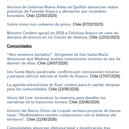
Vecinos de Celulosa Nueva Aldea en Quillón denuncian malas
prácticas de Forestal Arauco y afectación por incendios
forestales.
Chile (22/03/2024)
Sobre cómo nos rodearon de pinos.
Chile (07/02/2023)
Ministro Cordero apoyó en 2018 a Celulosa Arauco en caso de
derrame de tóxicos en río Cruces de Valdivia.
Chile (12/01/2023)
Comunidades
“Nos sentimos burlados”: Dirigentes de Isla Santa María
denuncian que Madesal acelera concesiones mineras en vez de
desistir de ellas.
Chile (24/07/2026)
Isla Santa María paralizada: conflicto por concesiones mineras
y parques eólicos articula al Golfo de Arauco.
Chile (17/07/2026)
La agenda extractivista de Kast: certeza para el capital, despojo
para las comunidades.
Chile (23/06/2026)
Voces del Loa: reconstruir la memoria para desafiar las
narrativas de la transición minera.
Chile (15/06/2026)
Gremio del Barrio Chino de Lirquén rechaza proyecto de tierras
raras: “Reafirmamos nuestro compromiso con la defensa del
territorio”.
Chile (11/06/2026)
Comunidades anuncian ofensiva legal y movilización tras