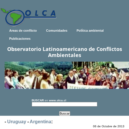
Areas de conflicto
Comunidades
Política ambiental
Publicaciones
Observatorio Latinoamericano de Conflictos
Ambientales
BUSCAR
en
www.olca.cl
-
Uruguay
-
Argentina
:
06 de Octubre de 2013