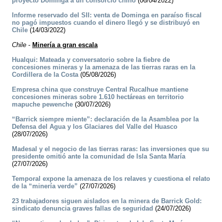
proyecto Dominga a un consorcio chino
(06/04/2022)
Informe reservado del SII: venta de Dominga en paraíso fiscal
no pagó impuestos cuando el dinero llegó y se distribuyó en
Chile
(14/03/2022)
Chile
-
Minería a gran escala
Hualqui: Mateada y conversatorio sobre la fiebre de
concesiones mineras y la amenaza de las tierras raras en la
Cordillera de la Costa
(05/08/2026)
Empresa china que construye Central Rucalhue mantiene
concesiones mineras sobre 1.610 hectáreas en territorio
mapuche pewenche
(30/07/2026)
“Barrick siempre miente”: declaración de la Asamblea por la
Defensa del Agua y los Glaciares del Valle del Huasco
(28/07/2026)
Madesal y el negocio de las tierras raras: las inversiones que su
presidente omitió ante la comunidad de Isla Santa María
(27/07/2026)
Temporal expone la amenaza de los relaves y cuestiona el relato
de la “minería verde”
(27/07/2026)
23 trabajadores siguen aislados en la minera de Barrick Gold:
sindicato denuncia graves fallas de seguridad
(24/07/2026)