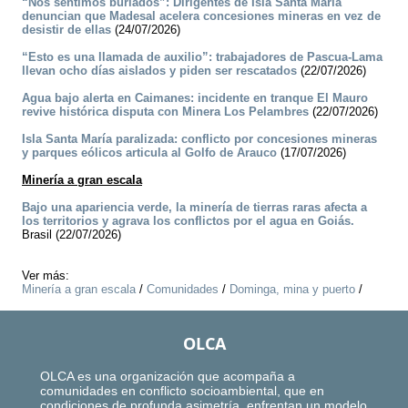
“Nos sentimos burlados”: Dirigentes de Isla Santa María
denuncian que Madesal acelera concesiones mineras en vez de
desistir de ellas
(24/07/2026)
“Esto es una llamada de auxilio”: trabajadores de Pascua-Lama
llevan ocho días aislados y piden ser rescatados
(22/07/2026)
Agua bajo alerta en Caimanes: incidente en tranque El Mauro
revive histórica disputa con Minera Los Pelambres
(22/07/2026)
Isla Santa María paralizada: conflicto por concesiones mineras
y parques eólicos articula al Golfo de Arauco
(17/07/2026)
Minería a gran escala
Bajo una apariencia verde, la minería de tierras raras afecta a
los territorios y agrava los conflictos por el agua en Goiás.
Brasil (22/07/2026)
Ver más:
Minería a gran escala
/
Comunidades
/
Dominga, mina y puerto
/
OLCA
OLCA es una organización que acompaña a
comunidades en conflicto socioambiental, que en
condiciones de profunda asimetría, enfrentan un modelo