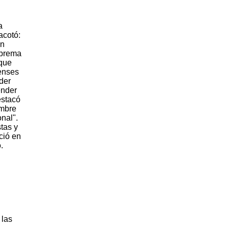
a
acotó:
an
uprema
 que
censes
der
ender
estacó
umbre
nal".
tas y
ció en
.
 las