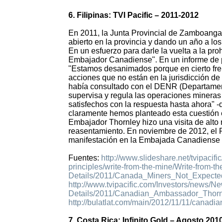
6. Filipinas: TVI Pacific – 2011-2012
En 2011, la Junta Provincial de Zamboanga
abierto en la provincia y dando un año a los
En un esfuerzo para darle la vuelta a la pro
Embajador Canadiense". En un informe de 
"Estamos desanimados porque en cierto fren
acciones que no están en la jurisdicción d
había consultado con el DENR (Departament
supervisa y regula las operaciones mineras
satisfechos con la respuesta hasta ahora" -
claramente hemos planteado esta cuestión e
Embajador Thornley hizo una visita de alto
reasentamiento. En noviembre de 2012, el Pr
manifestación en la Embajada Canadiense con
Fuentes:
http://www.slideshare.net/tvipacific
principles/write-from-the-mine/Write-from-th
Details/2011/Canada_Miners_Not_Expected
http://www.tvipacific.com/Investors/news/N
Details/2011/Canadian_Ambassador_Thorn
http://bulatlat.com/main/2012/11/11/canadi
7. Costa Rica: Infinito Gold – Agosto 201