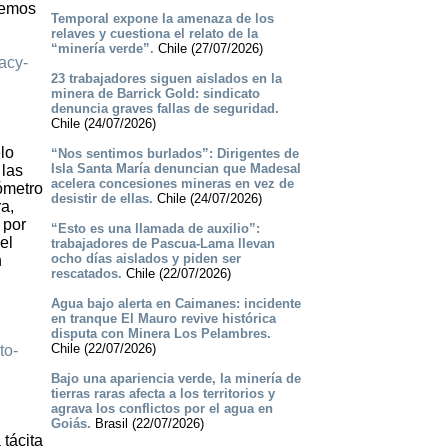
remos
Temporal expone la amenaza de los
relaves y cuestiona el relato de la
“minería verde”.
Chile (27/07/2026)
acy-
23 trabajadores siguen aislados en la
minera de Barrick Gold: sindicato
denuncia graves fallas de seguridad.
Chile (24/07/2026)
lo
“Nos sentimos burlados”: Dirigentes de
Isla Santa María denuncian que Madesal
 las
acelera concesiones mineras en vez de
lómetro
desistir de ellas.
Chile (24/07/2026)
a,
 por
“Esto es una llamada de auxilio”:
el
trabajadores de Pascua-Lama llevan
ocho días aislados y piden ser
n
rescatados.
Chile (22/07/2026)
Agua bajo alerta en Caimanes: incidente
en tranque El Mauro revive histórica
disputa con Minera Los Pelambres.
Chile (22/07/2026)
to-
Bajo una apariencia verde, la minería de
tierras raras afecta a los territorios y
agrava los conflictos por el agua en
Goiás.
Brasil (22/07/2026)
tácita