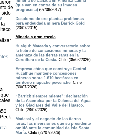
minería de Canadá en América Latina
fueron
(que van en contra de su imagen
ento de
progresista)
(07/08/2017)
 sido
os
Desplome de oro plantea problemas
para endeudada minera Barrick Gold
 la
(20/07/2015)
lteco
Minería a gran escala
alizar
Hualqui: Mateada y conversatorio sobre
la fiebre de concesiones mineras y la
amenaza de las tierras raras en la
ates-
Cordillera de la Costa.
Chile (05/08/2026)
Empresa china que construye Central
Rucalhue mantiene concesiones
mineras sobre 1.610 hectáreas en
territorio mapuche pewenche.
Chile
(30/07/2026)
ra
d que
“Barrick siempre miente”: declaración
cales
de la Asamblea por la Defensa del Agua
y los Glaciares del Valle del Huasco.
Chile (28/07/2026)
350
 Peck
Madesal y el negocio de las tierras
raras: las inversiones que su presidente
rca
omitió ante la comunidad de Isla Santa
María.
Chile (27/07/2026)