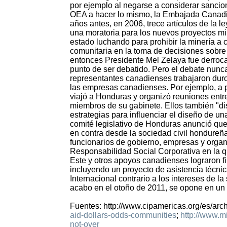
por ejemplo al negarse a considerar sancion
OEA a hacer lo mismo, la Embajada Canadie
años antes, en 2006, trece artículos de la l
una moratoria para los nuevos proyectos mi
estado luchando para prohibir la minería a c
comunitaria en la toma de decisiones sobre
entonces Presidente Mel Zelaya fue derroca
punto de ser debatido. Pero el debate nunc
representantes canadienses trabajaron duro 
las empresas canadienses. Por ejemplo, a 
viajó a Honduras y organizó reuniones entr
miembros de su gabinete. Ellos también "di
estrategias para influenciar el diseño de u
comité legislativo de Honduras anunció qu
en contra desde la sociedad civil hondure
funcionarios de gobierno, empresas y orga
Responsabilidad Social Corporativa en la q
Este y otros apoyos canadienses lograron 
incluyendo un proyecto de asistencia técn
Internacional contrario a los intereses de
acabo en el otoño de 2011, se opone en un 9
Fuentes: http://www.cipamericas.org/es/arc
aid-dollars-odds-communities
;
http://www.m
not-over