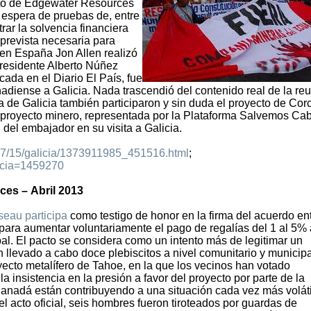
cto de Edgewater Resources
 espera de pruebas de, entre
ar la solvencia financiera
 prevista necesaria para
 en España Jon Allen realizó
Presidente Alberto Núñez
cada en el Diario El País, fue
nadiense a Galicia. Nada trascendió del contenido real de la reu
a de Galicia también participaron y sin duda el proyecto de Cor
l proyecto minero, representada por la Plataforma Salvemos Ca
 del embajador en su visita a Galicia.
/07/15/galicia/1373911985_451516.html
;
ticia=1459270
ces – Abril 2013
eau participa
como testigo de honor en la firma del acuerdo ent
ara aumentar voluntariamente el pago de regalías del 1 al 5% 
al. El pacto se considera como un intento más de legitimar un
 llevado a cabo doce plebiscitos a nivel comunitario y municip
yecto metalífero de Tahoe, en la que los vecinos han votado
 insistencia en la presión a favor del proyecto por parte de la
anadá están contribuyendo a una situación cada vez más voláti
l acto oficial, seis hombres fueron tiroteados por guardas de