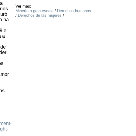
la
Ver más:
rios
Minería a gran escala
/
Derechos humanos
auró
/
Derechos de las mujeres
/
a ha
9 el
a a
 de
der
es
n
amor
as.
a
pment-
ght-