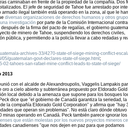
ras caminaban en frente de la propiedad de la compañía. Dos 
italizados. El jefe de seguridad de Tahoe fue arrestado por int
po armado ilegal también está operando en la zona, al que le han
que
diversas organizaciones de derechos humanos y otros grup
 una investigación
por parte de la Comisión Internacional contra
después de la firma del pacto de regalías, el gobierno guatema
royecto de minero de Tahoe, suspendiendo los derechos civiles,
ión pública, y permitiendo a la policía llevar a cabo redadas y re
uatemala-archives-33/4270-state-of-siege-mining-conflict-escal
3/05/guatemalan-govt-declares-state-of-siege.html
;
02-tahoes-san-rafael-mine-conflict-leads-to-state-of-siege/
o 2013
unió con el alcalde de Alexandroupolis, Vaggelis Lampakis pa
e oro a cielo abierto y subterránea propuesto por Eldorado Gol
ción local debido a la amenaza que supone para los bosques lo
. Peck dice que "el gobierno de Canadá garantiza la seriedad, la
l de la compañía Eldorado Gold Corporation" y afirma que "hay 
udades que operan sin problemas". No está claro dónde obtuvo
0 minas operando en Canadá. Peck también parece ignorar los
nses que están molestas por los nuevos proyectos mineros ce
ridades canadienses "que nos dejen en paz para que podamos