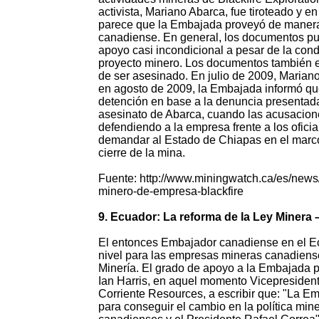
activista, Mariano Abarca, fue tiroteado y 
parece que la Embajada proveyó de manera
canadiense. En general, los documentos pu
apoyo casi incondicional a pesar de la cond
proyecto minero. Los documentos también 
de ser asesinado. En julio de 2009, Marian
en agosto de 2009, la Embajada informó que
detención en base a la denuncia presentada 
asesinato de Abarca, cuando las acusacion
defendiendo a la empresa frente a los ofici
demandar al Estado de Chiapas en el marco
cierre de la mina.
Fuente: http://www.miningwatch.ca/es/news/
minero-de-empresa-blackfire
9. Ecuador: La reforma de la Ley Minera 
El entonces Embajador canadiense en el Ecua
nivel para las empresas mineras canadiens
Minería. El grado de apoyo a la Embajada pa
Ian Harris, en aquel momento Vicepresident
Corriente Resources, a escribir que: "La 
para conseguir el cambio en la política min