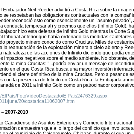
 el Embajador Neil Reeder advirtió a Costa Rica sobre la imagen
no se respetaban las obligaciones contractuales con la compañí
eeder reconoció esto como esencialmente un "asunto privado", 
 conducta (empresarial) y creemos que ellos (Infinito Gold), h
mbajador hizo esta defensa de Infinito Gold mientras la Corte S
l tribunal anterior que había ordenado las medidas cautelares
tido proyecto minero conocido como Crucitas. Miles de costarri
a la reanudación de la explotación minera a cielo abierto y Ree
da naturaleza de las acciones de Infinito diciendo que podía ent
los impactos negativos sobre el medio ambiente. No obstante, d
ente la mina Crucitas: "...podría enviar un mensaje de incertid
ento en el que Costa Rica busca una mayor inversión internacio
nó el cierre definitivo de la mina Crucitas. Pero a pesar de es
s con la presencia de Infinito en Costa Rica, la Embajada anun
anadá de 2011 a Infinito Gold como un patrocinador corporativo
9/ElPais/FotoVideoDestacado/ElPais2476329.aspx
,
2011/june/20/costarica11062007.htm
n – 2007-2010
o Canadiense de Asuntos Exteriores y Comercio Internacional
rmación demuestran que a lo largo del conflicto que involucra a
on en el municipio de Chicomuselo, Chiapas, durante el que un