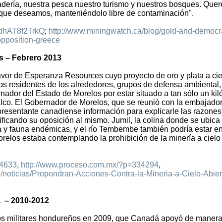
anadería, nuestra pesca nuestro turismo y nuestros bosques. Que
 que deseamos, manteniéndolo libre de contaminación".
=dhAT8f2TrkQ
;
http://www.miningwatch.ca/blog/gold-and-democr
opposition-greece
s – Febrero 2013
vor de Esperanza Resources cuyo proyecto de oro y plata a cie
los residentes de los alrededores, grupos de defensa ambiental,
rnador del Estado de Morelos por estar situado a tan sólo un ki
lco. El Gobernador de Morelos, que se reunió con la embajador
epresentante canadiense información para explicarle las razones
tificando su oposición al mismo. Jumil, la colina donde se ubica 
ra y fauna endémicas, y el río Tembembe también podría estar e
Morelos estaba contemplando la prohibición de la minería a cielo
34633
,
http://www.proceso.com.mx/?p=334294
,
/noticias/Propondran-Acciones-Contra-la-Mineria-a-Cielo-Abier
a – 2010-2012
los militares hondureños en 2009, que Canadá apoyó de manera 