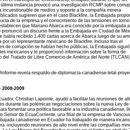
en última instancia provocó una investigación RCMP sobre corrup
 incuestionable de medios y soporte a la compañía minera
blicados sugieren que en el caso Blackfire, la Embajada propo
ucta de la empresa y el conocimiento de las tensiones en torno
establecen que Mariano Abarca era conocido por la embajada a
o pronunció un discurso frente a la Embajada en Ciudad de Méx
 había recibido 1.400 cartas acerca de Abarca luego de su arre
por un representante mexicano de Blackfire. Incluso tras el
es de corrupción se habían hecho públicas, la Embajada siguió
ales mexicanos y le proporcionó información sobre la forma de
 del Tratado de Libre Comercio de América del Norte (TLCAN) 
informe-revela-respaldo-de-diplomacia-canadiense-letal-proye
– 2008-2009
dor, Christian Lapointe, ayudó a facilitar las reuniones de alt
es durante las polémicas negociaciones sobre la nueva Ley de
ra fomentar una política favorable a la industria canadiense, ll
e Senior de EcuaCorriente, una filial de la empresa de Vancou
Embajada canadiense en Ecuador ha trabajado de manera incans
era -incluyendo reuniones de alto nivel entre las compañías min