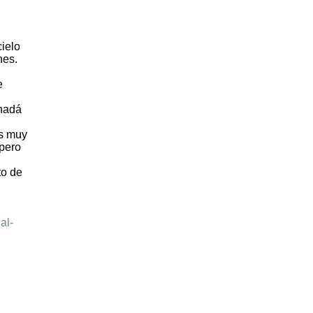
ielo
nes.
e
anadá
os muy
 pero
to de
al-