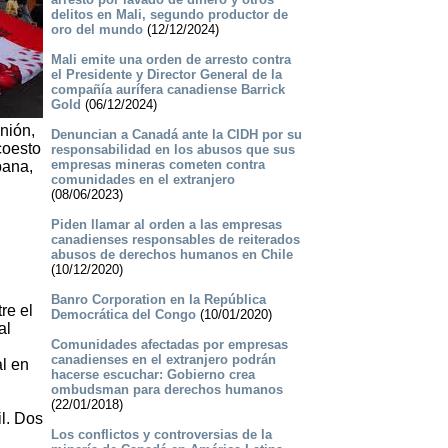
delitos en Mali, segundo productor de
oro del mundo
(12/12/2024)
Mali emite una orden de arresto contra
el Presidente y Director General de la
compañía aurífera canadiense Barrick
Gold
(06/12/2024)
nión,
Denuncian a Canadá ante la CIDH por su
coesto
responsabilidad en los abusos que sus
empresas mineras cometen contra
bana,
comunidades en el extranjero
(08/06/2023)
Piden llamar al orden a las empresas
canadienses responsables de reiterados
abusos de derechos humanos en Chile
(10/12/2020)
Banro Corporation en la República
re el
Democrática del Congo
(10/01/2020)
al
Comunidades afectadas por empresas
canadienses en el extranjero podrán
al en
hacerse escuchar: Gobierno crea
ombudsman para derechos humanos
(22/01/2018)
l. Dos
Los conflictos y controversias de la