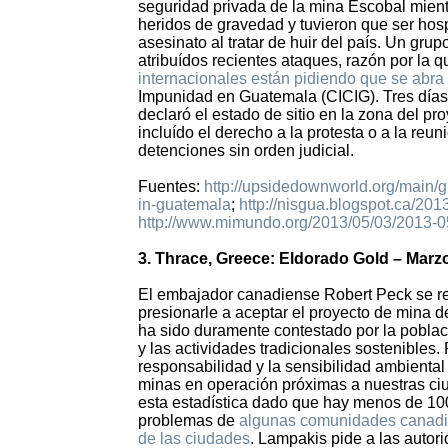
seguridad privada de la mina Escobal mient
heridos de gravedad y tuvieron que ser hosp
asesinato al tratar de huir del país. Un gru
atribuídos recientes ataques, razón por la 
internacionales están pidiendo que se abra
Impunidad en Guatemala (CICIG). Tres días 
declaró el estado de sitio en la zona del p
incluído el derecho a la protesta o a la reun
detenciones sin orden judicial.
Fuentes:
http://upsidedownworld.org/main/g
in-guatemala
;
http://nisgua.blogspot.ca/201
http://www.mimundo.org/2013/05/03/2013-05-
3. Thrace, Greece: Eldorado Gold – Marz
El embajador canadiense Robert Peck se re
presionarle a aceptar el proyecto de mina d
ha sido duramente contestado por la pobla
y las actividades tradicionales sostenibles
responsabilidad y la sensibilidad ambienta
minas en operación próximas a nuestras ci
esta estadística dado que hay menos de 10
problemas de
algunas comunidades canadie
de las ciudades
. Lampakis pide a las auto