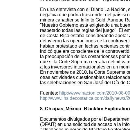
En una entrevista con el Diario La Nación,
negativa que podría trascender del país si 
minera canadiense Infinito Gold. Aunque R
"Nuestro Gobierno está exigiendo una buena
respetado todas las reglas del juego". El e
de Costa Rica estaba considerando apelar a
detuvieron las operaciones de la controver
habían protestado en fechas recientes contr
indicó que era consciente de la controverti
la preocupación de los costarricenses por 
que si la Corte Suprema cerraba definitivam
a los inversores internacionales en un mom
En noviembre de 2010, la Corte Suprema orde
otras actividades cuestionables relacionada
las celebraciones en San José del Día de C
Fuentes:
http://www.nacion.com/2010-08-0
http://www.insidecostarica.com/dailynews/
8. Chiapas, México: Blackfire Exploratio
Documentos divulgados por el Departament
(DFAIT) en una solicitud de acceso a la info
actividades mineras de Blackfire Explorati