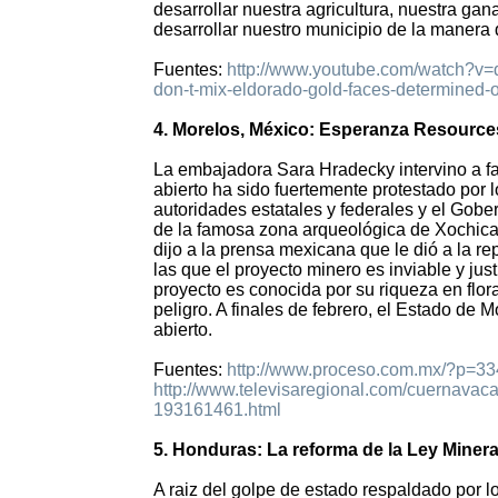
desarrollar nuestra agricultura, nuestra g
desarrollar nuestro municipio de la manera
Fuentes:
http://www.youtube.com/watch?v
don-t-mix-eldorado-gold-faces-determined-
4. Morelos, México: Esperanza Resource
La embajadora Sara Hradecky intervino a fa
abierto ha sido fuertemente protestado por 
autoridades estatales y federales y el Gobe
de la famosa zona arqueológica de Xochica
dijo a la prensa mexicana que le dió a la r
las que el proyecto minero es inviable y jus
proyecto es conocida por su riqueza en flo
peligro. A finales de febrero, el Estado de 
abierto.
Fuentes:
http://www.proceso.com.mx/?p=3
http://www.televisaregional.com/cuernavaca
193161461.html
5. Honduras: La reforma de la Ley Miner
A raiz del golpe de estado respaldado por 