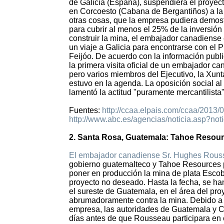
de Galicia (España), suspendiera el proye
en Corcoesto (Cabana de Bergantiños) a la
otras cosas, que la empresa pudiera demostr
para cubrir al menos el 25% de la inversión
construir la mina, el embajador canadiense
un viaje a Galicia para encontrarse con el 
Feijóo. De acuerdo con la información publi
la primera visita oficial de un embajador ca
pero varios miembros del Ejecutivo, la Xunt
estuvo en la agenda. La oposición social a
lamentó la actitud "puramente mercantilista"
Fuentes:
http://ccaa.elpais.com/ccaa/2013
http://www.abc.es/agencias/noticia.asp?no
2. Santa Rosa, Guatemala: Tahoe Resour
El embajador canadiense Sr. Hughes Rouss
gobierno guatemalteco y Tahoe Resources p
poner en producción la mina de plata Escob
proyecto no deseado. Hasta la fecha, se han
el sureste de Guatemala, en el área del pro
abrumadoramente contra la mina. Debido a la
empresa, las autoridades de Guatemala y C
días antes de que Rousseau participara en e