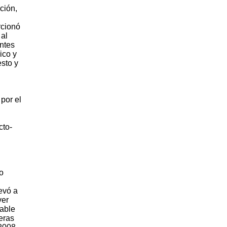
ción,
rcionó
 al
ntes
ico y
sto y
por el
cto-
o
evó a
ver
able
eras