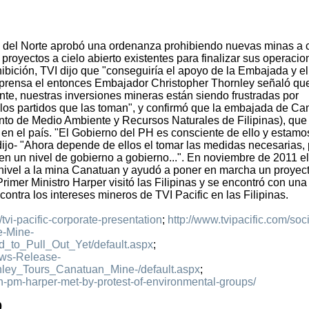
 del Norte aprobó una ordenanza prohibiendo nuevas minas a c
 proyectos a cielo abierto existentes para finalizar sus operacio
hibición, TVI dijo que "conseguiría el apoyo de la Embajada y el
prensa el entonces Embajador Christopher Thornley señaló qu
te, nuestras inversiones mineras están siendo frustradas por
e los partidos que las toman", y confirmó que la embajada de C
o de Medio Ambiente y Recursos Naturales de Filipinas), que
 en el país. "El Gobierno del PH es consciente de ello y estam
dijo- "Ahora depende de ellos el tomar las medidas necesarias,
n un nivel de gobierno a gobierno...". En noviembre de 2011 el
 nivel a la mina Canatuan y ayudó a poner en marcha un proyec
imer Ministro Harper visitó las Filipinas y se encontró con una
tra los intereses mineros de TVI Pacific en las Filipinas.
/tvi-pacific-corporate-presentation
;
http://www.tvipacific.com/soci
e-Mine-
_to_Pull_Out_Yet/default.aspx
;
ews-Release-
ley_Tours_Canatuan_Mine-/default.aspx
;
an-pm-harper-met-by-protest-of-environmental-groups/
0