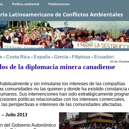
es
Política ambiental
Publicaciones
rio Latinoamericano de Conflictos Ambientales
s
-
Costa Rica
-
España
-
Grecia
-
Filipinas
-
Ecuador
:
20 de Octubr
os de la diplomacia minera canadiense
abitualmente y sin inmutarse los intereses de las compañías
as comunidades no las quieren y donde ha existido constancia
humanos. Sus intervenciones han sido estratégicamente progr
isiones políticas relacionadas con los intereses comerciales,
 las perspectivas e intereses de las comunidades afectadas.
 – Julio 2013
ón del Gobierno Autonómico