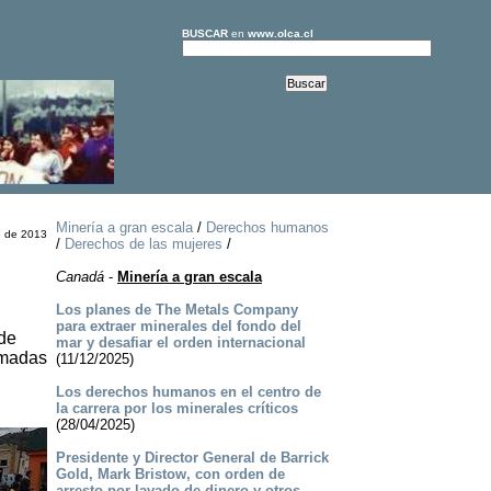
BUSCAR
en
www.olca.cl
Minería a gran escala
/
Derechos humanos
e de 2013
/
Derechos de las mujeres
/
Canadá
-
Minería a gran escala
Los planes de The Metals Company
para extraer minerales del fondo del
 de
mar y desafiar el orden internacional
amadas
(11/12/2025)
Los derechos humanos en el centro de
la carrera por los minerales críticos
(28/04/2025)
Presidente y Director General de Barrick
Gold, Mark Bristow, con orden de
arresto por lavado de dinero y otros