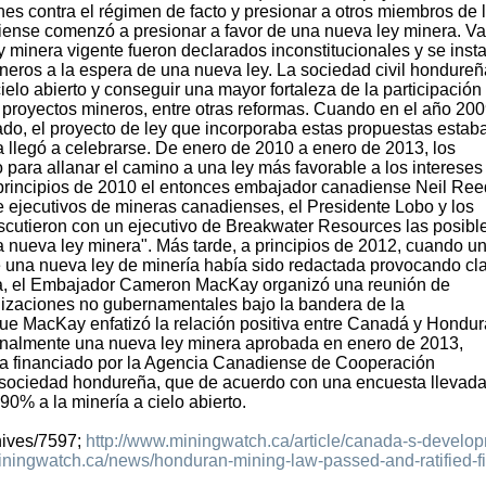
es contra el régimen de facto y presionar a otros miembros de 
nse comenzó a presionar a favor de una nueva ley minera. Va
ey minera vigente fueron declarados inconstitucionales y se inst
neros a la espera de una nueva ley. La sociedad civil hondureñ
ielo abierto y conseguir una mayor fortaleza de la participación
 proyectos mineros, entre otras reformas. Cuando en el año 200
do, el proyecto de ley que incorporaba estas propuestas estab
a llegó a celebrarse. De enero de 2010 a enero de 2013, los
para allanar el camino a una ley más favorable a los intereses
principios de 2010 el entonces embajador canadiense Neil Ree
e ejecutivos de mineras canadienses, el Presidente Lobo y los
scutieron con un ejecutivo de Breakwater Resources las posibl
na nueva ley minera". Más tarde, a principios de 2012, cuando u
e una nueva ley de minería había sido redactada provocando cl
ña, el Embajador Cameron MacKay organizó una reunión de
nizaciones no gubernamentales bajo la bandera de la
ue MacKay enfatizó la relación positiva entre Canadá y Hondur
finalmente una nueva ley minera aprobada en enero de 2013,
ica financiado por la Agencia Canadiense de Cooperación
 la sociedad hondureña, que de acuerdo con una encuesta llevad
0% a la minería a cielo abierto.
hives/7597;
http://www.miningwatch.ca/article/canada-s-develo
iningwatch.ca/news/honduran-mining-law-passed-and-ratified-fi