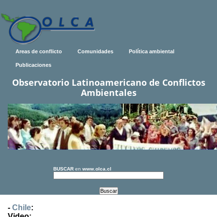
Areas de conflicto
Comunidades
Política ambiental
Publicaciones
Observatorio Latinoamericano de Conflictos
Ambientales
BUSCAR
en
www.olca.cl
-
Chile
:
Video: