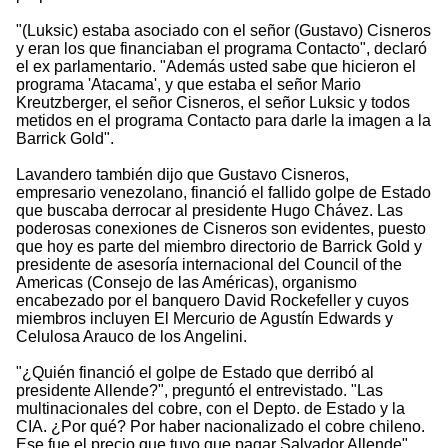
"(Luksic) estaba asociado con el señor (Gustavo) Cisneros
y eran los que financiaban el programa Contacto", declaró
el ex parlamentario. "Además usted sabe que hicieron el
programa 'Atacama', y que estaba el señor Mario
Kreutzberger, el señor Cisneros, el señor Luksic y todos
metidos en el programa Contacto para darle la imagen a la
Barrick Gold".
Lavandero también dijo que Gustavo Cisneros,
empresario venezolano, financió el fallido golpe de Estado
que buscaba derrocar al presidente Hugo Chávez. Las
poderosas conexiones de Cisneros son evidentes, puesto
que hoy es parte del miembro directorio de Barrick Gold y
presidente de asesoría internacional del Council of the
Americas (Consejo de las Américas), organismo
encabezado por el banquero David Rockefeller y cuyos
miembros incluyen El Mercurio de Agustín Edwards y
Celulosa Arauco de los Angelini.
"¿Quién financió el golpe de Estado que derribó al
presidente Allende?", preguntó el entrevistado. "Las
multinacionales del cobre, con el Depto. de Estado y la
CIA. ¿Por qué? Por haber nacionalizado el cobre chileno.
Ese fue el precio que tuvo que pagar Salvador Allende".