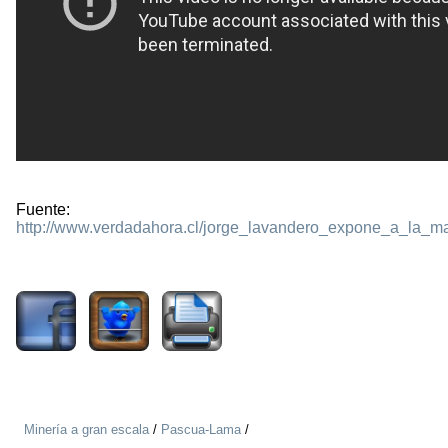
Fuente:
http://www.verdadahora.cl/jorge_lavandero_expone_a_la_maf
2417
Minería a gran escala
/
Pascua-Lama
/