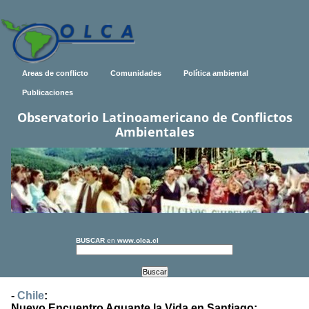
Areas de conflicto
Comunidades
Política ambiental
Publicaciones
Observatorio Latinoamericano de Conflictos
Ambientales
BUSCAR
en
www.olca.cl
-
Chile
:
Nuevo Encuentro Aguante la Vida en Santiago: