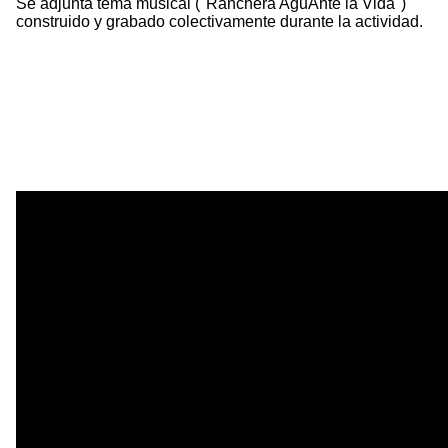
Se adjunta tema musical ("Ranchera AguAnte la Vida")
construido y grabado colectivamente durante la actividad.