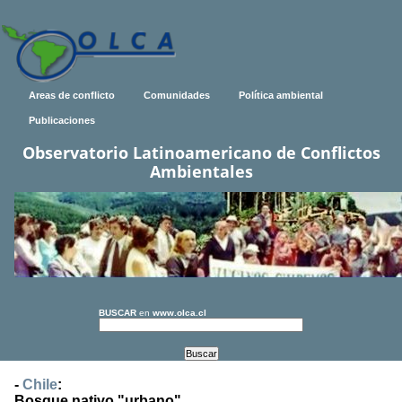
Areas de conflicto
Comunidades
Política ambiental
Publicaciones
Observatorio Latinoamericano de Conflictos
Ambientales
BUSCAR
en
www.olca.cl
-
Chile
:
Bosque nativo "urbano"