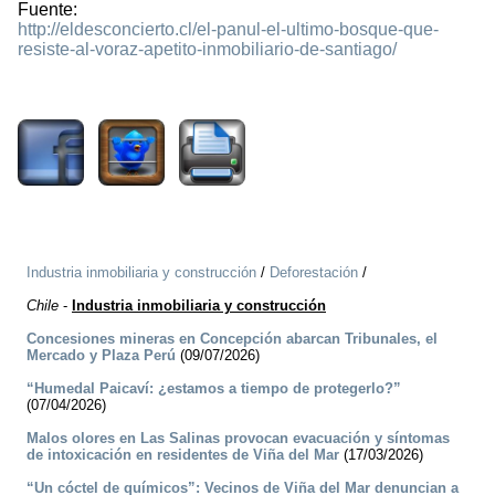
Fuente:
http://eldesconcierto.cl/el-panul-el-ultimo-bosque-que-
resiste-al-voraz-apetito-inmobiliario-de-santiago/
2754
Industria inmobiliaria y construcción
/
Deforestación
/
Chile
-
Industria inmobiliaria y construcción
Concesiones mineras en Concepción abarcan Tribunales, el
Mercado y Plaza Perú
(09/07/2026)
“Humedal Paicaví: ¿estamos a tiempo de protegerlo?”
(07/04/2026)
Malos olores en Las Salinas provocan evacuación y síntomas
de intoxicación en residentes de Viña del Mar
(17/03/2026)
“Un cóctel de químicos”: Vecinos de Viña del Mar denuncian a