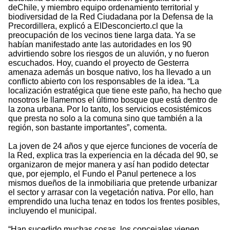
deChile, y miembro equipo ordenamiento territorial y
biodiversidad de la Red Ciudadana por la Defensa de la
Precordillera, explicó a ElDesconcierto.cl que la
preocupación de los vecinos tiene larga data. Ya se
habían manifestado ante las autoridades en los 90
advirtiendo sobre los riesgos de un aluvión, y no fueron
escuchados. Hoy, cuando el proyecto de Gesterra
amenaza además un bosque nativo, los ha llevado a un
conflicto abierto con los responsables de la idea. “La
localización estratégica que tiene este paño, ha hecho que
nosotros le llamemos el último bosque que está dentro de
la zona urbana. Por lo tanto, los servicios ecosistémicos
que presta no solo a la comuna sino que también a la
región, son bastante importantes”, comenta.
La joven de 24 años y que ejerce funciones de vocería de
la Red, explica tras la experiencia en la década del 90, se
organizaron de mejor manera y así han podido detectar
que, por ejemplo, el Fundo el Panul pertenece a los
mismos dueños de la inmobiliaria que pretende urbanizar
el sector y arrasar con la vegetación nativa. Por ello, han
emprendido una lucha tenaz en todos los frentes posibles,
incluyendo el municipal.
“Han sucedido muchas cosas, los concejales vienen