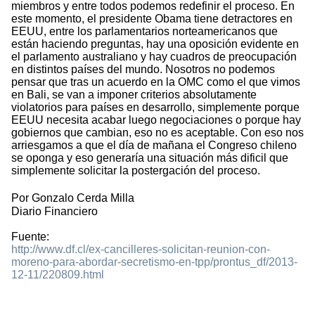
miembros y entre todos podemos redefinir el proceso. En
este momento, el presidente Obama tiene detractores en
EEUU, entre los parlamentarios norteamericanos que
están haciendo preguntas, hay una oposición evidente en
el parlamento australiano y hay cuadros de preocupación
en distintos países del mundo. Nosotros no podemos
pensar que tras un acuerdo en la OMC como el que vimos
en Bali, se van a imponer criterios absolutamente
violatorios para países en desarrollo, simplemente porque
EEUU necesita acabar luego negociaciones o porque hay
gobiernos que cambian, eso no es aceptable. Con eso nos
arriesgamos a que el día de mañana el Congreso chileno
se oponga y eso generaría una situación más dificil que
simplemente solicitar la postergación del proceso.
Por Gonzalo Cerda Milla
Diario Financiero
Fuente:
http://www.df.cl/ex-cancilleres-solicitan-reunion-con-
moreno-para-abordar-secretismo-en-tpp/prontus_df/2013-
12-11/220809.html
1767