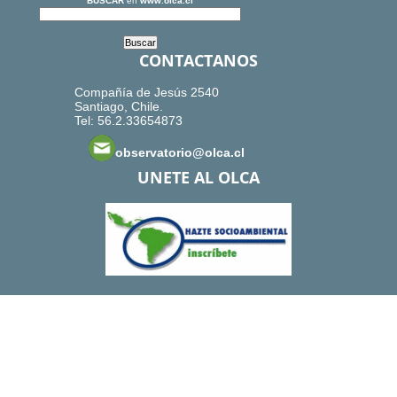
BUSCAR
en
www.olca.cl
CONTACTANOS
Compañía de Jesús 2540
Santiago, Chile.
Tel: 56.2.33654873
observatorio@olca.cl
UNETE AL OLCA