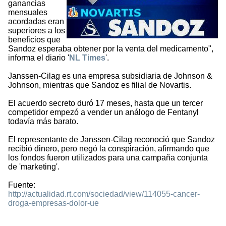
ganancias
mensuales
acordadas eran
superiores a los
beneficios que
Sandoz esperaba obtener por la venta del medicamento",
informa el diario '
NL Times
'.
Janssen-Cilag es una empresa subsidiaria de Johnson &
Johnson, mientras que Sandoz es filial de Novartis.
El acuerdo secreto duró 17 meses, hasta que un tercer
competidor empezó a vender un análogo de Fentanyl
todavía más barato.
El representante de Janssen-Cilag reconoció que Sandoz
recibió dinero, pero negó la conspiración, afirmando que
los fondos fueron utilizados para una campaña conjunta
de 'marketing'.
Fuente:
http://actualidad.rt.com/sociedad/view/114055-cancer-
droga-empresas-dolor-ue
1400