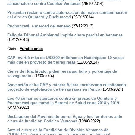
sancionatorio contra Codelco Ventanas
(29/10/2014)
Presentan reclamo contra autorización de mayor contaminación
del aire en Quintero y Puchuncaví
(29/01/2014)
Puchuncaví: a merced del veneno
(27/12/2013)
Fallo de Tribunal Ambiental impide cierre parcial en Ventanas
(19/12/2013)
Chile
-
Fundiciones
CAP invirtió más de US$300 millones en Huachipato: 10 veces
más que en proyecto de tierras raras
(22/03/2024)
Cierre de Huachipato: piden reevaluar fallo y porcentaje de
salvaguardia
(21/03/2024)
Asociación entre CAP y minera Aclara encabezaría cuestionado
proyecto de explotación de tierras raras en Penco
(15/03/2024)
Los 40 sumarios sanitarios contra empresas de Quintero y
Puchuncaví que cursó la Seremi de Salud entre 2018 y 2019
(04/07/2022)
Declaración del Movimiento por el Agua y los Territorios ante
cierre de fundición Codelco Ventanas
(19/06/2022)
Ante el cierre de la Fundición de División Ventanas de
CODELCO: ¡Avanzar hacia una Transición con Justicia!