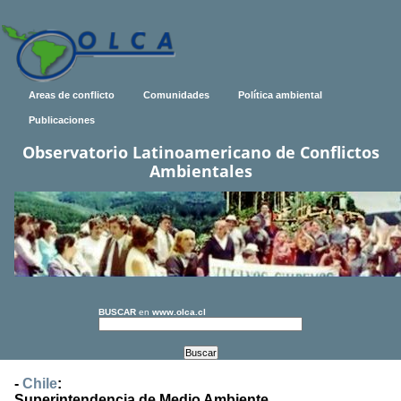
Areas de conflicto
Comunidades
Política ambiental
Publicaciones
Observatorio Latinoamericano de Conflictos
Ambientales
BUSCAR
en
www.olca.cl
-
Chile
:
Superintendencia de Medio Ambiente