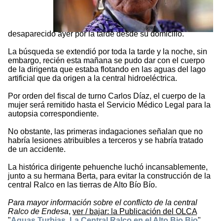
desaparecido ayer por la tarde desde su domicilio.
La búsqueda se extendió por toda la tarde y la noche, sin
embargo, recién esta mañana se pudo dar con el cuerpo
de la dirigenta que estaba flotando en las aguas del lago
artificial que da origen a la central hidroeléctrica.
Por orden del fiscal de turno Carlos Díaz, el cuerpo de la
mujer será remitido hasta el Servicio Médico Legal para la
autopsia correspondiente.
No obstante, las primeras indagaciones señalan que no
habría lesiones atribuibles a terceros y se habría tratado
de un accidente.
La histórica dirigente pehuenche luchó incansablemente,
junto a su hermana Berta, para evitar la construcción de la
central Ralco en las tierras de Alto Bío Bío.
Para mayor información sobre el conflicto de la central
Ralco de Endesa
,
ver / bajar: la Publicación del OLCA
"
Aguas Turbias. La Central Ralco en el Alto Bio Bio
"