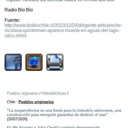
Radio Bío Bío
Fuente:
http://www.biobiochile.cl/2013/12/24/dirigente-pehuenche-
nicolasa-quintreman-aparece-muerta-en-aguas-del-lago-
ralco.shtml
3601
Pueblos originarios
/
Hidroeléctricas
/
Chile
-
Pueblos originarios
“La megarreforma es una fiesta para la industria salmonera, una
construcción para otorgarle garantías de destruir el mar”
(20/07/2026)
Es We Xipantu y Julia Chuñil continúa desaparecida