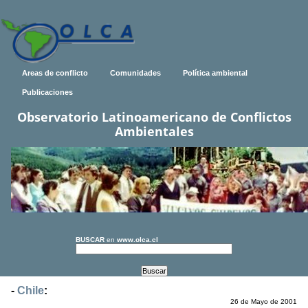
Areas de conflicto
Comunidades
Política ambiental
Publicaciones
Observatorio Latinoamericano de Conflictos
Ambientales
BUSCAR
en
www.olca.cl
-
Chile
:
26 de Mayo de 2001