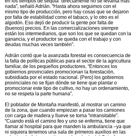
en los tiempos de sequía “directamente no se levanta más
nada”, señaló Adrián. “Hasta ahora seguimos con el
mismo tipo de producción, pero hay cosas que se dejaron
por falta de estabilidad como el tabaco, y lo otro es el
algodón. Eso dejó de producir la gente por falta de
(buenos) precios. En las comercializaciones siempre
están los intermediarios, que son los que se quedan con la
ganancia, y el productor se queda con el trabajo y con
deudas muchas veces también”.
Adrián contó que la avanzada forestal es consecuencia de
la falta de políticas públicas para el sector de la agricultura
familiar, de los pequeños productores. “Entonces los
gobiernos provinciales promocionan la forestación,
subsidiada por el estado nacional. (Pero) los gobiernos
provinciales no se fijan dónde se tiene que plantar o
promocionar este tipo de cultivo, no hay un ordenamiento,
no se respeta la parte humana”.
El poblador de Montaña manifestó, al mostrar un camino
de la zona, que cuando empiezan a pasar los camiones
con carga de madera y llueve se torna “intransitable”.
“Cuando está el camino feo y uno se enferma, tiene que
llamar al hospital para que manden la ambulancia –ya que
ni siquiera tenemos una sala de primeros auxilios en las