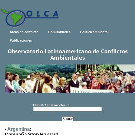
Areas de conflicto
Comunidades
Política ambiental
Publicaciones
Observatorio Latinoamericano de Conflictos
Ambientales
BUSCAR
en
www.olca.cl
-
Argentina
:
Campaña Stop Harvard