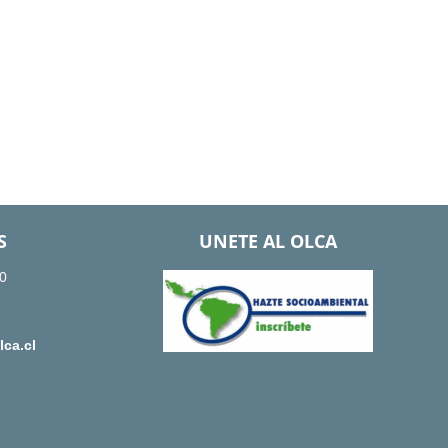
S
UNETE AL OLCA
0
ca.cl