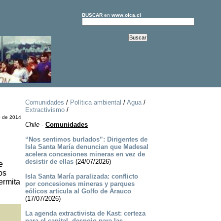
BUSCAR
en
www.olca.cl
Comunidades
/
Política ambiental
/
Agua
/
Extractivismo
/
o de 2014
Chile
-
Comunidades
“Nos sentimos burlados”: Dirigentes de
Isla Santa María denuncian que Madesal
acelera concesiones mineras en vez de
desistir de ellas
(24/07/2026)
e
os
Isla Santa María paralizada: conflicto
ermita
por concesiones mineras y parques
eólicos articula al Golfo de Arauco
(17/07/2026)
La agenda extractivista de Kast: certeza
para el capital, despojo para las