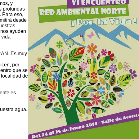
mos, y
s profundas
. Para eso,
mitirá desde
nuestras
e nos ayuden
 vida
a RAN. Es muy
icen, por
uentro que se
a localidad de
ente es
nuestra agua.