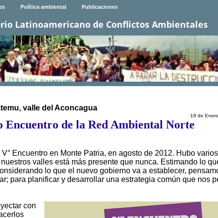
es
Política ambiental
Publicaciones
rio Latinoamericano de Conflictos Ambientales
Catemu, valle del Aconcagua
19 de Ener
o Encuentro de la Red Ambiental Norte
V° Encuentro en Monte Patria, en agosto de 2012. Hubo varios
 nuestros valles está más presente que nunca. Estimando lo qu
y considerando lo que el nuevo gobierno va a establecer, pensam
; para planificar y desarrollar una estrategia común que nos p
oyectar con
acerlos