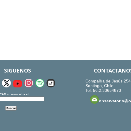
SIGUENOS
CONTACTANO
Compañía de Jesús 254
Santiago, Chile.
Tel: 56.2.33654873
CAR
en
www.olca.cl
observatorio@ol