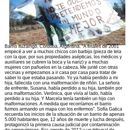
Barrio Ituzaingó, Córdoba, Argentina. “A finales de 2001
empecé a ver a muchos chicos con barbijo (pieza de tela
con la que, por sus propiedades asépticas, los médicos y
auxiliares se cubren la boca y la nariz) y a muchas
mujeres con pañuelos en la cabeza. Me junté con otras
vecinas y empezamos a ir casa por casa para tratar de
saber lo que estaba pasando. Yo ya había perdido a mi
hija, fallecida con una malformación de riñón. La señora
de enfrente, Susana, había perdido a su hija, también por
una malformación. Verónica, que vivía al lado, había
perdido a su hija. Y Marcela tenía también un hijo con
malformaciones. A medida que recorríamos el barrio
fuimos armando un mapa con los enfermos”. Sofía Gatica
recuerda los inicios de la situación de un barrio de apenas
5.000 habitantes que, 12 años de muerte y lucha después,
protagonizó la primera causa judicial por contaminación
de agroquímicos. Era agosto de 2012 y un tribunal de