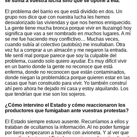
se suma a vuestra lucha sino que se opone a ella.
El problema del barrio es que está dividido en dos. Un
grupo nos dice que con nuestra lucha les hemos
desvalorizado las viviendas y que nos hemos enriquecido.
La gente tiene mucha bronca porque vivir en Ituzaingó hoy
significa que vas a ser nombrado en muchos lugares. A mí
se me fue haciendo muy conflictivo… Muchas veces,
cuando subía al colectivo (autobús) me insultaban. Otra
vez fui a comprar a un almacén y me negaron la entrada.
Me sentí mal porque parece que soy la culpable del
problema, cuando solo quiero ayudar. Es muy difícil vivir
en un barrio donde la gente no reconoce que está
enferma, donde no reconocen que están contaminados,
donde niegan la problemática porque quieren estar en las
casas que han construido para vivir. Yo también construí
ahí pero ahora he dejado mi casa y estoy alquilando. Los
que tendrían que irse son los sojeros.
¿Cómo intervino el Estado y cómo reaccionaron los
productores que fumigaban ante vuestras protestas?
El Estado siempre estuvo ausente. Recurríamos a ellos y
trataban de ocultarnos la información. Al no poder fumigar
por tierra empezaron a hacerlo con avioneta. Y al ver que