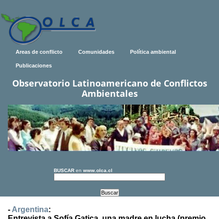
Areas de conflicto
Comunidades
Política ambiental
Publicaciones
Observatorio Latinoamericano de Conflictos
Ambientales
BUSCAR
en
www.olca.cl
-
Argentina
:
Entrevista a Sofía Gatica, una madre en lucha (premio