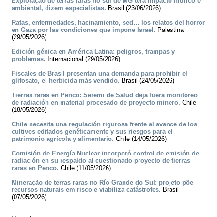
Exploração de terras raras no sul de MG terá impacto hídrico e
ambiental, dizem especialistas.
Brasil (23/06/2026)
Ratas, enfermedades, hacinamiento, sed… los relatos del horror
en Gaza por las condiciones que impone Israel.
Palestina
(29/05/2026)
Edición génica en América Latina: peligros, trampas y
problemas.
Internacional (29/05/2026)
Fiscales de Brasil presentan una demanda para prohibir el
glifosato, el herbicida más vendido.
Brasil (24/05/2026)
Tierras raras en Penco: Seremi de Salud deja fuera monitoreo
de radiación en material procesado de proyecto minero.
Chile
(18/05/2026)
Chile necesita una regulación rigurosa frente al avance de los
cultivos editados genéticamente y sus riesgos para el
patrimonio agrícola y alimentario.
Chile (14/05/2026)
Comisión de Energía Nuclear incorporó control de emisión de
radiación en su respaldo al cuestionado proyecto de tierras
raras en Penco.
Chile (11/05/2026)
Mineração de terras raras no Río Grande do Sul: projeto põe
recursos naturais em risco e viabiliza catástrofes.
Brasil
(07/05/2026)