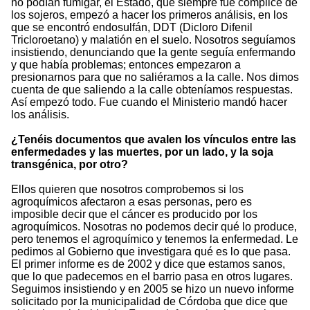
no podían fumigar, el Estado, que siempre fue cómplice de
los sojeros, empezó a hacer los primeros análisis, en los
que se encontró endosulfán, DDT (Dicloro Difenil
Tricloroetano) y malatión en el suelo. Nosotros seguíamos
insistiendo, denunciando que la gente seguía enfermando
y que había problemas; entonces empezaron a
presionarnos para que no saliéramos a la calle. Nos dimos
cuenta de que saliendo a la calle obteníamos respuestas.
Así empezó todo. Fue cuando el Ministerio mandó hacer
los análisis.
¿Tenéis documentos que avalen los vínculos entre las
enfermedades y las muertes, por un lado, y la soja
transgénica, por otro?
Ellos quieren que nosotros comprobemos si los
agroquímicos afectaron a esas personas, pero es
imposible decir que el cáncer es producido por los
agroquímicos. Nosotras no podemos decir qué lo produce,
pero tenemos el agroquímico y tenemos la enfermedad. Le
pedimos al Gobierno que investigara qué es lo que pasa.
El primer informe es de 2002 y dice que estamos sanos,
que lo que padecemos en el barrio pasa en otros lugares.
Seguimos insistiendo y en 2005 se hizo un nuevo informe
solicitado por la municipalidad de Córdoba que dice que