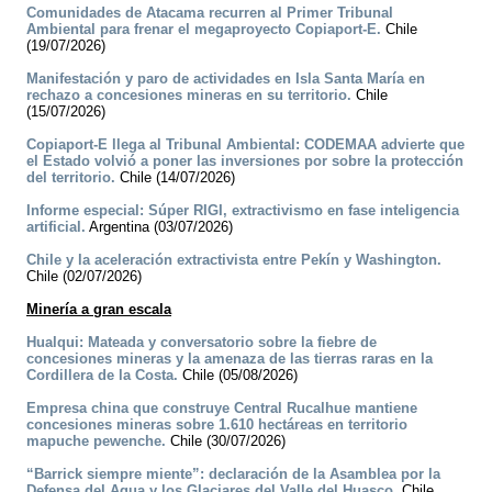
Comunidades de Atacama recurren al Primer Tribunal
Ambiental para frenar el megaproyecto Copiaport-E.
Chile
(19/07/2026)
Manifestación y paro de actividades en Isla Santa María en
rechazo a concesiones mineras en su territorio.
Chile
(15/07/2026)
Copiaport-E llega al Tribunal Ambiental: CODEMAA advierte que
el Estado volvió a poner las inversiones por sobre la protección
del territorio.
Chile (14/07/2026)
Informe especial: Súper RIGI, extractivismo en fase inteligencia
artificial.
Argentina (03/07/2026)
Chile y la aceleración extractivista entre Pekín y Washington.
Chile (02/07/2026)
Minería a gran escala
Hualqui: Mateada y conversatorio sobre la fiebre de
concesiones mineras y la amenaza de las tierras raras en la
Cordillera de la Costa.
Chile (05/08/2026)
Empresa china que construye Central Rucalhue mantiene
concesiones mineras sobre 1.610 hectáreas en territorio
mapuche pewenche.
Chile (30/07/2026)
“Barrick siempre miente”: declaración de la Asamblea por la
Defensa del Agua y los Glaciares del Valle del Huasco.
Chile