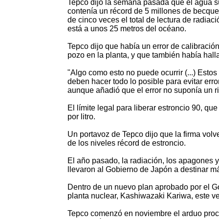
Tepco dijo la semana pasada que el agua su
contenía un récord de 5 millones de becquere
de cinco veces el total de lectura de radiac
está a unos 25 metros del océano.
Tepco dijo que había un error de calibració
pozo en la planta, y que también había halla
"Algo como esto no puede ocurrir (...) Estos
deben hacer todo lo posible para evitar erro
aunque añadió que el error no suponía un ri
El límite legal para liberar estroncio 90, 
por litro.
Un portavoz de Tepco dijo que la firma volv
de los niveles récord de estroncio.
El año pasado, la radiación, los apagones y
llevaron al Gobierno de Japón a destinar m
Dentro de un nuevo plan aprobado por el Go
planta nuclear, Kashiwazaki Kariwa, este v
Tepco comenzó en noviembre el arduo proces