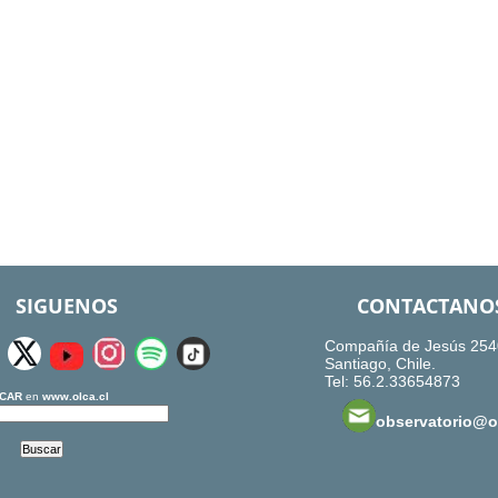
SIGUENOS
CONTACTANO
Compañía de Jesús 254
Santiago, Chile.
Tel: 56.2.33654873
CAR
en
www.olca.cl
observatorio@ol