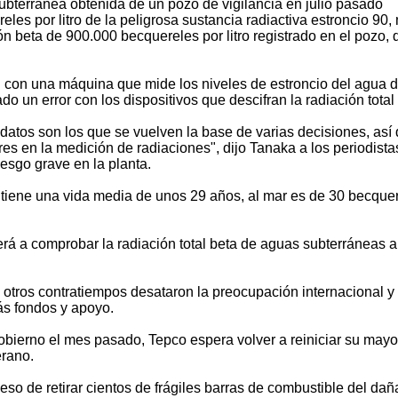
bterránea obtenida de un pozo de vigilancia en julio pasado
les por litro de la peligrosa sustancia radiactiva estroncio 90,
ión beta de 900.000 becquereles por litro registrado en el pozo,
n con una máquina que mide los niveles de estroncio del agua d
do un error con los dispositivos que descifran la radiación total
 datos son los que se vuelven la base de varias decisiones, así
res en la medición de radiaciones", dijo Tanaka a los periodista
esgo grave en la planta.
que tiene una vida media de unos 29 años, al mar es de 30 becque
erá a comprobar la radiación total beta de aguas subterráneas a 
 otros contratiempos desataron la preocupación internacional y
ás fondos y apoyo.
bierno el mes pasado, Tepco espera volver a reiniciar su mayo
erano.
o de retirar cientos de frágiles barras de combustible del da