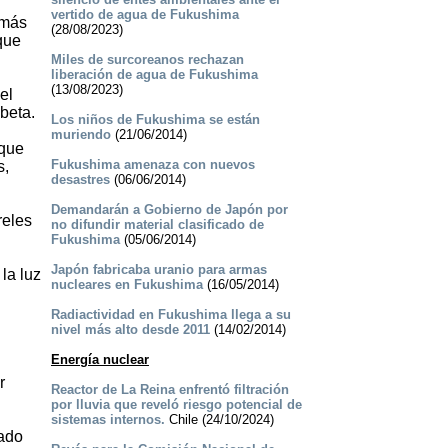
vertido de agua de Fukushima
 más
(28/08/2023)
 que
Miles de surcoreanos rechazan
liberación de agua de Fukushima
(13/08/2023)
el
 beta.
Los niños de Fukushima se están
muriendo
(21/06/2014)
 que
Fukushima amenaza con nuevos
s,
desastres
(06/06/2014)
Demandarán a Gobierno de Japón por
reles
no difundir material clasificado de
Fukushima
(05/06/2014)
Japón fabricaba uranio para armas
la luz
nucleares en Fukushima
(16/05/2014)
Radiactividad en Fukushima llega a su
nivel más alto desde 2011
(14/02/2014)
Energía nuclear
r
Reactor de La Reina enfrentó filtración
por lluvia que reveló riesgo potencial de
sistemas internos.
Chile (24/10/2024)
ñado