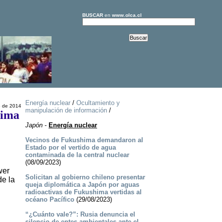
BUSCAR
en
www.olca.cl
Energía nuclear
/
Ocultamiento y
o de 2014
manipulación de información
/
hima
Japón
-
Energía nuclear
Vecinos de Fukushima demandaron al
Estado por el vertido de agua
contaminada de la central nuclear
(08/09/2023)
wer
Solicitan al gobierno chileno presentar
de la
queja diplomática a Japón por aguas
radioactivas de Fukushima vertidas al
océano Pacífico
(29/08/2023)
“¿Cuánto vale?”: Rusia denuncia el
silencio de entes ambientales ante el