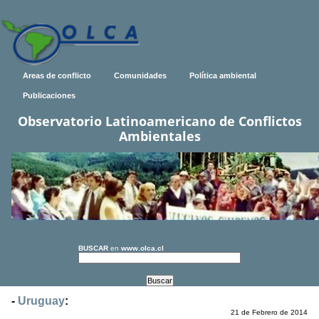
Areas de conflicto
Comunidades
Política ambiental
Publicaciones
Observatorio Latinoamericano de Conflictos
Ambientales
BUSCAR
en
www.olca.cl
-
Uruguay
:
21 de Febrero de 2014