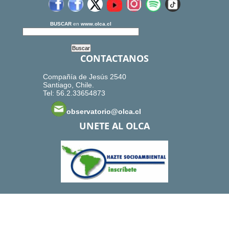
BUSCAR
en
www.olca.cl
CONTACTANOS
Compañía de Jesús 2540
Santiago, Chile.
Tel: 56.2.33654873
observatorio@olca.cl
UNETE AL OLCA