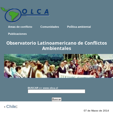
Areas de conflicto
Comunidades
Política ambiental
Publicaciones
Observatorio Latinoamericano de Conflictos
Ambientales
BUSCAR
en
www.olca.cl
-
Chile
:
07 de Marzo de 2014