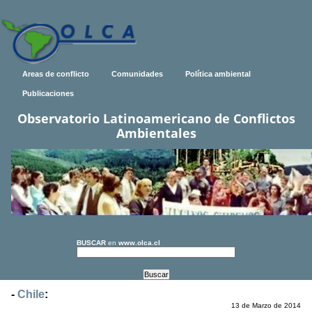
Areas de conflicto
Comunidades
Política ambiental
Publicaciones
Observatorio Latinoamericano de Conflictos
Ambientales
BUSCAR
en
www.olca.cl
-
Chile
:
13 de Marzo de 2014