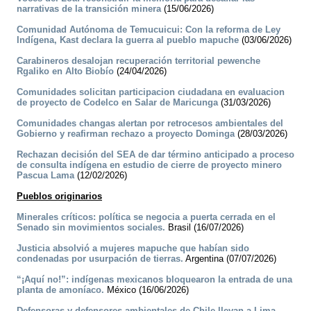
narrativas de la transición minera
(15/06/2026)
Comunidad Autónoma de Temucuicui: Con la reforma de Ley
Indígena, Kast declara la guerra al pueblo mapuche
(03/06/2026)
Carabineros desalojan recuperación territorial pewenche
Rgaliko en Alto Biobío
(24/04/2026)
Comunidades solicitan participacion ciudadana en evaluacion
de proyecto de Codelco en Salar de Maricunga
(31/03/2026)
Comunidades changas alertan por retrocesos ambientales del
Gobierno y reafirman rechazo a proyecto Dominga
(28/03/2026)
Rechazan decisión del SEA de dar término anticipado a proceso
de consulta indígena en estudio de cierre de proyecto minero
Pascua Lama
(12/02/2026)
Pueblos originarios
Minerales críticos: política se negocia a puerta cerrada en el
Senado sin movimientos sociales.
Brasil (16/07/2026)
Justicia absolvió a mujeres mapuche que habían sido
condenadas por usurpación de tierras.
Argentina (07/07/2026)
“¡Aquí no!”: indígenas mexicanos bloquearon la entrada de una
planta de amoníaco.
México (16/06/2026)
Defensoras y defensores ambientales de Chile llevan a Lima