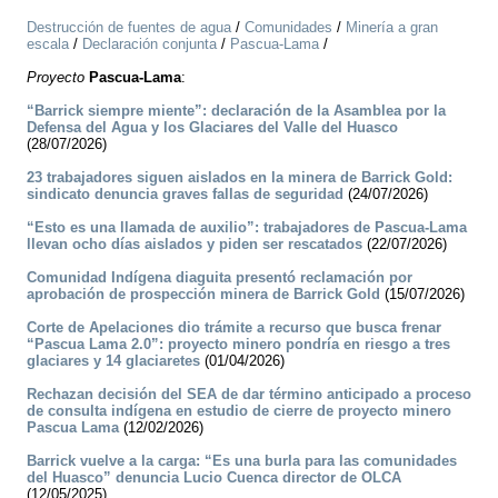
Destrucción de fuentes de agua
/
Comunidades
/
Minería a gran
escala
/
Declaración conjunta
/
Pascua-Lama
/
Proyecto
Pascua-Lama
:
“Barrick siempre miente”: declaración de la Asamblea por la
Defensa del Agua y los Glaciares del Valle del Huasco
(28/07/2026)
23 trabajadores siguen aislados en la minera de Barrick Gold:
sindicato denuncia graves fallas de seguridad
(24/07/2026)
“Esto es una llamada de auxilio”: trabajadores de Pascua-Lama
llevan ocho días aislados y piden ser rescatados
(22/07/2026)
Comunidad Indígena diaguita presentó reclamación por
aprobación de prospección minera de Barrick Gold
(15/07/2026)
Corte de Apelaciones dio trámite a recurso que busca frenar
“Pascua Lama 2.0”: proyecto minero pondría en riesgo a tres
glaciares y 14 glaciaretes
(01/04/2026)
Rechazan decisión del SEA de dar término anticipado a proceso
de consulta indígena en estudio de cierre de proyecto minero
Pascua Lama
(12/02/2026)
Barrick vuelve a la carga: “Es una burla para las comunidades
del Huasco” denuncia Lucio Cuenca director de OLCA
(12/05/2025)