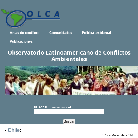
Areas de conflicto
Comunidades
Política ambiental
Publicaciones
Observatorio Latinoamericano de Conflictos
Ambientales
BUSCAR
en
www.olca.cl
-
Chile
:
17 de Marzo de 2014