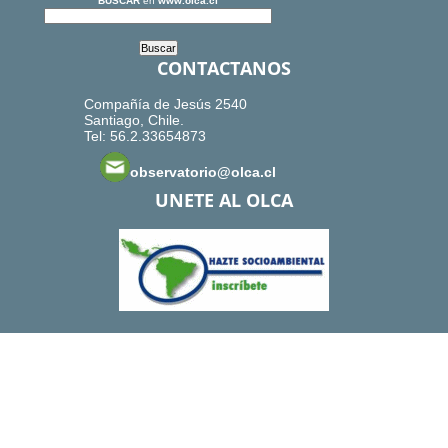
BUSCAR
en
www.olca.cl
CONTACTANOS
Compañía de Jesús 2540
Santiago, Chile.
Tel: 56.2.33654873
observatorio@olca.cl
UNETE AL OLCA