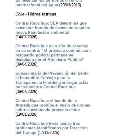
Se levantan los territorios en el Día
Internacional del Agua
(20/03/2015)
Chile
-
Hidroeléctricas
Central Rucalhue: SEA determina que
extensión horaria de faenas no requiere
nueva tramitación ambiental
(14/07/2026)
Central Rucalhue a un año de sabotaje
en su contra: “El proyecto continúa con
resguardo policial permanente
decretado por el Ministerio Público”
(09/04/2026)
Subsecretaría de Prevención del Delito
al banquillo: Consejo para la
Transparencia le ordena entregar actas
por sabotaje a Central Rucalhue
(06/04/2026)
Central Rucalhue: el bando de la
Armada que prohíbe el vuelo de drones
sobre cuestionado proyecto chino
(19/01/2026)
Central Rucalhue frena faenas tras
problemas identificados por Dirección
del Trabajo
(17/11/2025)