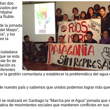
llan dos
azados por
Embalse
da Ñuble.
de la jornada
del Maipo”,
a”, y los
or la
 ciudadana
que se esta
ste fin de
lación es
diferentes
or la gestión comunitaria y establecer la problemática del agu
ho de nuestro país y sabemos que unidos podemos lograr más que
ril se realizará en Santiago la “Marcha por el Agua” jornada que 
ativa de movimientos sociales que mantienen conflictos en sus