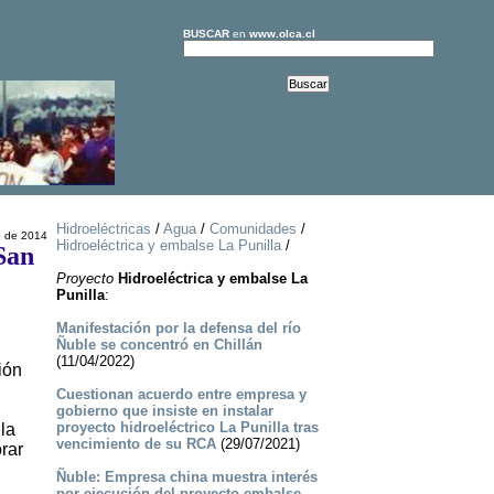
BUSCAR
en
www.olca.cl
Hidroeléctricas
/
Agua
/
Comunidades
/
o de 2014
Hidroeléctrica y embalse La Punilla
/
 San
Proyecto
Hidroeléctrica y embalse La
Punilla
:
Manifestación por la defensa del río
Ñuble se concentró en Chillán
(11/04/2022)
ión
Cuestionan acuerdo entre empresa y
gobierno que insiste en instalar
proyecto hidroeléctrico La Punilla tras
la
vencimiento de su RCA
(29/07/2021)
rar
Ñuble: Empresa china muestra interés
por ejecución del proyecto embalse