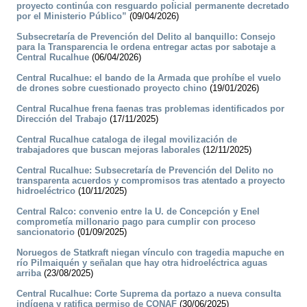
proyecto continúa con resguardo policial permanente decretado
por el Ministerio Público”
(09/04/2026)
Subsecretaría de Prevención del Delito al banquillo: Consejo
para la Transparencia le ordena entregar actas por sabotaje a
Central Rucalhue
(06/04/2026)
Central Rucalhue: el bando de la Armada que prohíbe el vuelo
de drones sobre cuestionado proyecto chino
(19/01/2026)
Central Rucalhue frena faenas tras problemas identificados por
Dirección del Trabajo
(17/11/2025)
Central Rucalhue cataloga de ilegal movilización de
trabajadores que buscan mejoras laborales
(12/11/2025)
Central Rucalhue: Subsecretaría de Prevención del Delito no
transparenta acuerdos y compromisos tras atentado a proyecto
hidroeléctrico
(10/11/2025)
Central Ralco: convenio entre la U. de Concepción y Enel
comprometía millonario pago para cumplir con proceso
sancionatorio
(01/09/2025)
Noruegos de Statkraft niegan vínculo con tragedia mapuche en
río Pilmaiquén y señalan que hay otra hidroeléctrica aguas
arriba
(23/08/2025)
Central Rucalhue: Corte Suprema da portazo a nueva consulta
indígena y ratifica permiso de CONAF
(30/06/2025)