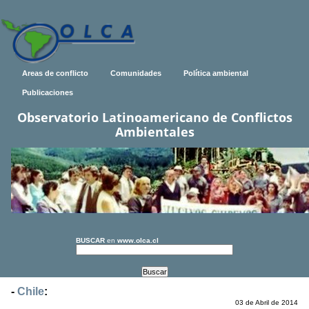
Areas de conflicto
Comunidades
Política ambiental
Publicaciones
Observatorio Latinoamericano de Conflictos
Ambientales
BUSCAR
en
www.olca.cl
-
Chile
:
03 de Abril de 2014