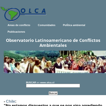
Areas de conflicto
Comunidades
Política ambiental
Publicaciones
Observatorio Latinoamericano de Conflictos
Ambientales
BUSCAR
en
www.olca.cl
-
Chile
:
"No estamos dispuestos a que se nos siga agrediendo