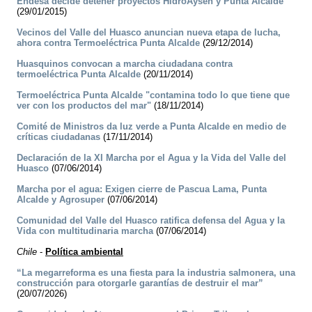
Endesa decide detener proyectos HidroAysén y Punta Alcalde
(29/01/2015)
Vecinos del Valle del Huasco anuncian nueva etapa de lucha,
ahora contra Termoeléctrica Punta Alcalde
(29/12/2014)
Huasquinos convocan a marcha ciudadana contra
termoeléctrica Punta Alcalde
(20/11/2014)
Termoeléctrica Punta Alcalde "contamina todo lo que tiene que
ver con los productos del mar"
(18/11/2014)
Comité de Ministros da luz verde a Punta Alcalde en medio de
críticas ciudadanas
(17/11/2014)
Declaración de la XI Marcha por el Agua y la Vida del Valle del
Huasco
(07/06/2014)
Marcha por el agua: Exigen cierre de Pascua Lama, Punta
Alcalde y Agrosuper
(07/06/2014)
Comunidad del Valle del Huasco ratifica defensa del Agua y la
Vida con multitudinaria marcha
(07/06/2014)
Chile
-
Política ambiental
“La megarreforma es una fiesta para la industria salmonera, una
construcción para otorgarle garantías de destruir el mar”
(20/07/2026)