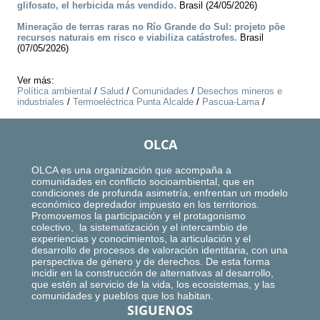
glifosato, el herbicida más vendido.
Brasil (24/05/2026)
Mineração de terras raras no Río Grande do Sul: projeto põe
recursos naturais em risco e viabiliza catástrofes.
Brasil
(07/05/2026)
Ver más:
Política ambiental
/
Salud
/
Comunidades
/
Desechos mineros e
industriales
/
Termoeléctrica Punta Alcalde
/
Pascua-Lama
/
OLCA
OLCA es una organización que acompaña a
comunidades en conflicto socioambiental, que en
condiciones de profunda asimetría, enfrentan un modelo
económico depredador impuesto en los territorios.
Promovemos la participación y el protagonismo
colectivo, la sistematización y el intercambio de
experiencias y conocimientos, la articulación y el
desarrollo de procesos de valoración identitaria, con una
perspectiva de género y de derechos. De esta forma
incidir en la construcción de alternativas al desarrollo,
que estén al servicio de la vida, los ecosistemas, y las
comunidades y pueblos que los habitan.
SIGUENOS