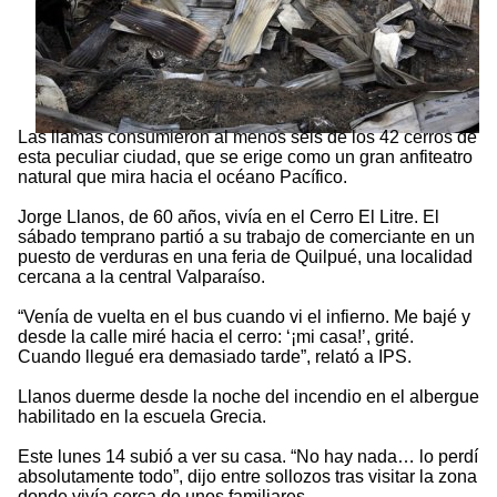
Las llamas consumieron al menos seis de los 42 cerros de
esta peculiar ciudad, que se erige como un gran anfiteatro
natural que mira hacia el océano Pacífico.
Jorge Llanos, de 60 años, vivía en el Cerro El Litre. El
sábado temprano partió a su trabajo de comerciante en un
puesto de verduras en una feria de Quilpué, una localidad
cercana a la central Valparaíso.
“Venía de vuelta en el bus cuando vi el infierno. Me bajé y
desde la calle miré hacia el cerro: ‘¡mi casa!’, grité.
Cuando llegué era demasiado tarde”, relató a IPS.
Llanos duerme desde la noche del incendio en el albergue
habilitado en la escuela Grecia.
Este lunes 14 subió a ver su casa. “No hay nada… lo perdí
absolutamente todo”, dijo entre sollozos tras visitar la zona
donde vivía cerca de unos familiares.