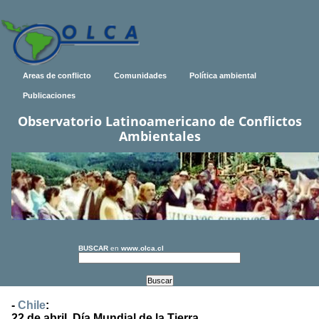
Areas de conflicto
Comunidades
Política ambiental
Publicaciones
Observatorio Latinoamericano de Conflictos
Ambientales
BUSCAR
en
www.olca.cl
-
Chile
:
22 de abril, Día Mundial de la Tierra