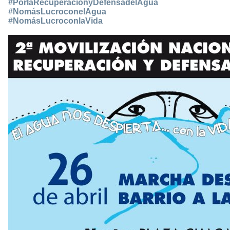
#PorlaRecuperaciónyDefensadelAgua
#NomásLucroconelAgua
#NomásLucroconlaVida