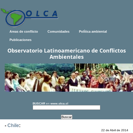
Areas de conflicto
Comunidades
Política ambiental
Publicaciones
Observatorio Latinoamericano de Conflictos
Ambientales
BUSCAR
en
www.olca.cl
-
Chile
:
22 de Abril de 2014