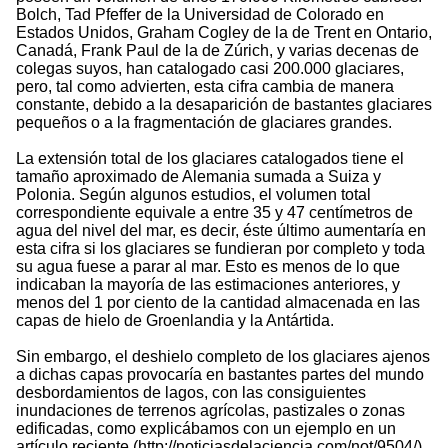
Bolch, Tad Pfeffer de la Universidad de Colorado en
Estados Unidos, Graham Cogley de la de Trent en Ontario,
Canadá, Frank Paul de la de Zúrich, y varias decenas de
colegas suyos, han catalogado casi 200.000 glaciares,
pero, tal como advierten, esta cifra cambia de manera
constante, debido a la desaparición de bastantes glaciares
pequeños o a la fragmentación de glaciares grandes.
La extensión total de los glaciares catalogados tiene el
tamaño aproximado de Alemania sumada a Suiza y
Polonia. Según algunos estudios, el volumen total
correspondiente equivale a entre 35 y 47 centímetros de
agua del nivel del mar, es decir, éste último aumentaría en
esta cifra si los glaciares se fundieran por completo y toda
su agua fuese a parar al mar. Esto es menos de lo que
indicaban la mayoría de las estimaciones anteriores, y
menos del 1 por ciento de la cantidad almacenada en las
capas de hielo de Groenlandia y la Antártida.
Sin embargo, el deshielo completo de los glaciares ajenos
a dichas capas provocaría en bastantes partes del mundo
desbordamientos de lagos, con las consiguientes
inundaciones de terrenos agrícolas, pastizales o zonas
edificadas, como explicábamos con un ejemplo en un
artículo reciente (http://noticiasdelaciencia.com/not/9504/).