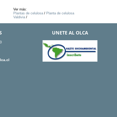
Ver más:
Plantas de celulosa
/
Planta de celulosa
Valdivia
/
S
UNETE AL OLCA
0
ca.cl