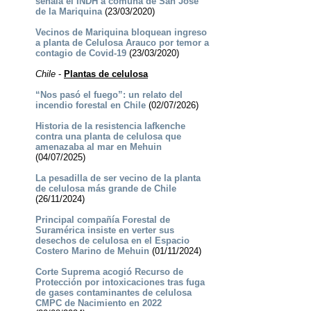
señala el INDH a comuna de San José
de la Mariquina
(23/03/2020)
Vecinos de Mariquina bloquean ingreso
a planta de Celulosa Arauco por temor a
contagio de Covid-19
(23/03/2020)
Chile
-
Plantas de celulosa
“Nos pasó el fuego”: un relato del
incendio forestal en Chile
(02/07/2026)
Historia de la resistencia lafkenche
contra una planta de celulosa que
amenazaba al mar en Mehuin
(04/07/2025)
La pesadilla de ser vecino de la planta
de celulosa más grande de Chile
(26/11/2024)
Principal compañía Forestal de
Suramérica insiste en verter sus
desechos de celulosa en el Espacio
Costero Marino de Mehuin
(01/11/2024)
Corte Suprema acogió Recurso de
Protección por intoxicaciones tras fuga
de gases contaminantes de celulosa
CMPC de Nacimiento en 2022