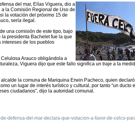
efensa del mar, Elías Viguera, dio a
 a la Comisión Regional de Uso de
si la votación del próximo 15 de
co, sería ilegal.
 de una comisión de este tipo, bajo
la presidenta Bachelet fue la que
 intereses de los pueblos
a Celulosa Arauco obligándola a
uraleza, Viguera dijo que este fallo significa un traje a la medi
el alcalde la comuna de Mariquina Erwin Pacheco, quien declaró
o un lugar de interés turístico y cultural, por tanto “un ducto e
eses ciudadanos”, dijo la autoridad comunal.
o-de-defensa-del-mar-declara-que-votacion-a-favor-de-celco-par