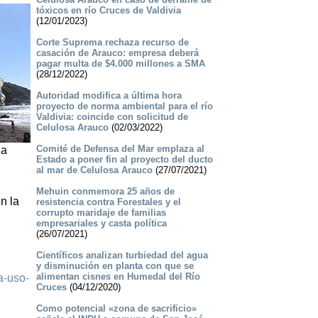
tóxicos en río Cruces de Valdivia
(12/01/2023)
Corte Suprema rechaza recurso de
casación de Arauco: empresa deberá
pagar multa de $4.000 millones a SMA
(28/12/2022)
Autoridad modifica a última hora
proyecto de norma ambiental para el río
Valdivia: coincide con solicitud de
Celulosa Arauco
(02/03/2022)
Comité de Defensa del Mar emplaza al
da
Estado a poner fin al proyecto del ducto
al mar de Celulosa Arauco
(27/07/2021)
Mehuin conmemora 25 años de
n la
resistencia contra Forestales y el
corrupto maridaje de familias
empresariales y casta política
(26/07/2021)
Científicos analizan turbiedad del agua
y disminución en planta con que se
alimentan cisnes en Humedal del Río
a-uso-
Cruces
(04/12/2020)
Como potencial «zona de sacrificio»