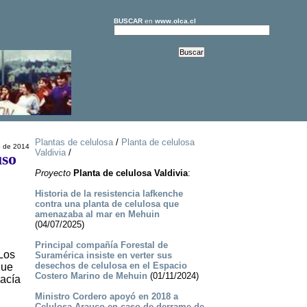
BUSCAR
en
www.olca.cl
Plantas de celulosa
/
Planta de celulosa
 de 2014
Valdivia
/
uso
Proyecto
Planta de celulosa Valdivia
:
Historia de la resistencia lafkenche
contra una planta de celulosa que
amenazaba al mar en Mehuin
(04/07/2025)
Principal compañía Forestal de
Los
Suramérica insiste en verter sus
desechos de celulosa en el Espacio
que
Costero Marino de Mehuin
(01/11/2024)
hacía
Ministro Cordero apoyó en 2018 a
Celulosa Arauco en caso de derrame de