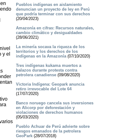
 en
Pueblos indígenas en aislamiento
niendo
denuncian un proyecto de ley en Perú
que podría terminar con sus derechos
(20/04/2023)
l
Amazonía en cifras: Recursos naturales,
cambio climático y desigualdades
(28/06/2021)
La minería socava la riqueza de los
nivel
territorios y los derechos de los
 y el
indígenas en la Amazonía
(07/10/2020)
Tres indígenas kukama muertos a
balazos durante protesta contra
as
petrolera canadiense
(09/08/2020)
onder
sentan
Victoria Indígena: Geopark anuncia
retiro irrevocable del Lote 64
(17/07/2020)
tivo
Banco noruego cancela sus inversiones
ara
en Alicorp por deforestación y
violaciones de derechos humanos
(05/03/2020)
varios
Pueblo Achuar de Perú advierte sobre
riesgos emanados de la petrolera
GeoPark
(28/07/2018)