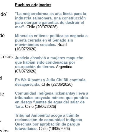
Pueblos originarios
“La megarreforma es una fiesta para la
ndo"
industria salmonera, una construcción
para otorgarle garantías de destruir el
mar”.
Chile (20/07/2026)
 de
Minerales críticos: política se negocia a
puerta cerrada en el Senado sin
movimientos sociales.
Brasil
(16/07/2026)
r a sus
Justicia absolvió a mujeres mapuche
que habían sido condenadas por
usurpación de tierras.
Argentina
(07/07/2026)
el
Es We Xipantu y Julia Chuñil continúa
desaparecida.
Chile (22/06/2026)
Comunidad indígena lickanantay lleva a
de
tribunales proyecto minero que pondría
en riesgo fuentes de agua del salar de
Tara.
Chile (19/06/2026)
Tribunal Ambiental acoge a trámite
reclamación de comunidad indígena
.
Quechua por aprobación de parque
fotovoltaico.
Chile (19/06/2026)
stos