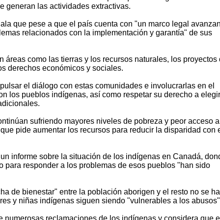
 generan las actividades extractivas.
ala que pese a que el país cuenta con "un marco legal avanza
blemas relacionados con la implementación y garantía" de sus
 áreas como las tierras y los recursos naturales, los proyectos
 los derechos económicos y sociales.
pulsar el diálogo con estas comunidades e involucrarlas en el
con los pueblos indígenas, así como respetar su derecho a elegi
adicionales.
ntinúan sufriendo mayores niveles de pobreza y peor acceso a
 que pide aumentar los recursos para reducir la disparidad con 
y un informe sobre la situación de los indígenas en Canadá, don
abo para responder a los problemas de esos pueblos "han sido
cha de bienestar" entre la población aborigen y el resto no se ha
res y niñas indígenas siguen siendo "vulnerables a los abusos"
e numerosas reclamaciones de los indígenas y considera que e