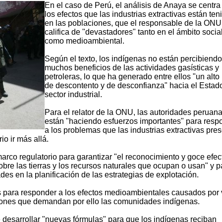
En el caso de Perú, el análisis de Anaya se centra
los efectos que las industrias extractivas están te
en las poblaciones, que el responsable de la ONU
califica de "devastadores" tanto en el ámbito socia
como medioambiental.
Según el texto, los indígenas no están percibiendo
muchos beneficios de las actividades gasísticas y
petroleras, lo que ha generado entre ellos "un alto 
de descontento y de desconfianza" hacia el Estado
sector industrial.
Para el relator de la ONU, las autoridades peruan
están "haciendo esfuerzos importantes" para resp
a los problemas que las industrias extractivas pre
o ir más allá.
arco regulatorio para garantizar "el reconocimiento y goce efec
bre las tierras y los recursos naturales que ocupan o usan" y p
es en la planificación de las estrategias de explotación.
para responder a los efectos medioambientales causados por 
ciones que demandan por ello las comunidades indígenas.
 desarrollar "nuevas fórmulas" para que los indígenas reciban