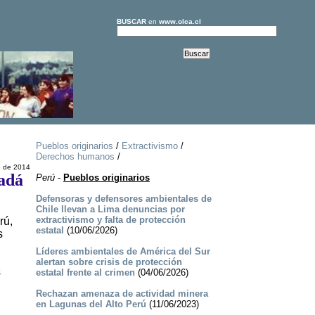
BUSCAR
en
www.olca.cl
Pueblos originarios
/
Extractivismo
/
Derechos humanos
/
 de 2014
nadá
Perú
-
Pueblos originarios
Defensoras y defensores ambientales de
Chile llevan a Lima denuncias por
extractivismo y falta de protección
rú,
estatal
(10/06/2026)
s
Líderes ambientales de América del Sur
alertan sobre crisis de protección
s
estatal frente al crimen
(04/06/2026)
Rechazan amenaza de actividad minera
en Lagunas del Alto Perú
(11/06/2023)