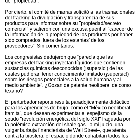
de "propiedad".
Por cierto, el comité de marras solicitó a las trasnacionales
del fracking la divulgación y transparencia de sus
productos para informar sobre su "propiedad/secreto
comercial" y salieron con una excusa pueril al “carecer de
la información de la propiedad de los productos por haber
sido comprados ‘fuera de los estantes’ de los
proveedores”. Sin comentarios.
Los congresistas dedujeron que “parecía que las
empresas del fracking inyectan líquidos que contienen
sustancias químicas desconocidas (¡supersic!) de las
cuales pudieran tener conocimiento limitado (¡supersic!)
sobre los riesgos potenciales a la salud humana y al
medio ambiente”. ¿Gozan de patente neoliberal de corso
texano?
El perturbador reporte resulta paradójicamente didáctico
para los aprendices de brujo, como el “México neoliberal
itamita”, que desean experimentar el espejismo de la
seudo "revolución energética del siglo XXI" fraguada por
la polémica extracción del shale gas –a mi juicio, una
vulgar burbuja financierista de Wall Street–, que atenta
contra la biosfera: el espacio donde cohabitan todos los