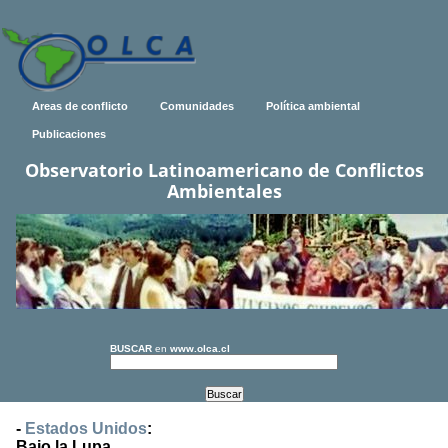
Areas de conflicto
Comunidades
Política ambiental
Publicaciones
Observatorio Latinoamericano de Conflictos
Ambientales
BUSCAR
en
www.olca.cl
-
Estados Unidos
:
Bajo la Lupa