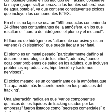
combustible diésel en los líquidos del fracking constituye
la mayor (¡supersic!) amenaza a las fuentes subterráneas
de agua potable”, ya que contiene constituyentes tóxicos
que incluyen los componentes BTEX.
En el mismo lapso se usaron "595 productos conteniendo
24 diferentes contaminantes de la atmósfera, en los que
resaltan el fluoruro de hidrógeno, el plomo y el metanol".
El fluoruro de hidrógeno es "altamente corrosivo y es un
veneno (sic) sistémico" que puede llegar a ser fatal.
El plomo es un metal pesado "particularmente dañino al
desarrollo neurológico de los niños"; además, "puede
ocasionar problemas de salud en los adultos, que incluyen
problemas reproductivos, hipertensión y trastornos
nerviosos".
El tóxico metanol es un contaminante de la atmósfera que
“ha aparecido más frecuentemente en los productos del
fracking”.
Una aberración radica en que “varios componentes
químicos de los líquidos de fracking usados por las
empresas” fueron listados como "secretos comerciales" o