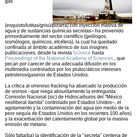
gas
(esquisto/lutitas/grisú/pizarra) con inyección masiva de
agua y de sustancias químicas secretas– ha provenido
primordialmente del sector científico (geólogos,
sismólogos, químicos, etcétera), la cual ha quedado
confinada al ámbito académico de sus insignes
publicaciones, desde la revista
Science
hasta
Proceedings of the National Academy of Sciences
, que
pecan por carecer de una adecuada difusión en los
multimedia controlados por los plutocráticos intereses
petroleros/gaseros de Estados Unidos.
La crítica al ominoso fracking ha abarcado la producción
de sismos –que niega absurdamente la entreguista
Comisión Nacional (sic) de Hidrocarburos del “México
neoliberal itamita” controlado por Estados Unidos–, el
agotamiento y la contaminación del agua (en medio de la
peor sequía de Estados Unidos en los recientes 100 años)
y la exacerbación del calentamiento global por la masiva
emisión de metano.
Sólo falta(ba) la identificación de la "secreta" centena de