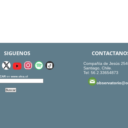
SIGUENOS
CONTACTANO
Compañía de Jesús 254
Santiago, Chile.
Tel: 56.2.33654873
CAR
en
www.olca.cl
observatorio@ol