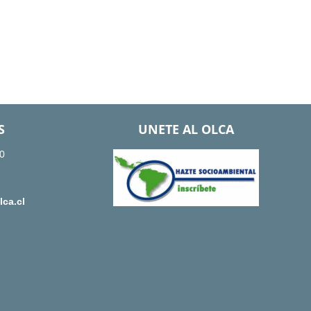
S
UNETE AL OLCA
0
ca.cl