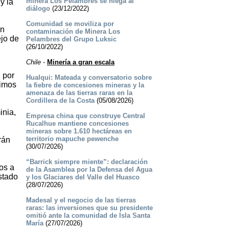
minera Los Pelambres se niega al
y la
diálogo
(23/12/2022)
Comunidad se moviliza por
en
contaminación de Minera Los
ejo de
Pelambres del Grupo Luksic
(26/10/2022)
Chile
-
Minería a gran escala
 por
Hualqui: Mateada y conversatorio sobre
vimos
la fiebre de concesiones mineras y la
amenaza de las tierras raras en la
Cordillera de la Costa
(05/08/2026)
inia,
Empresa china que construye Central
Rucalhue mantiene concesiones
mineras sobre 1.610 hectáreas en
territorio mapuche pewenche
rán
(30/07/2026)
“Barrick siempre miente”: declaración
os a
de la Asamblea por la Defensa del Agua
stado
y los Glaciares del Valle del Huasco
(28/07/2026)
Madesal y el negocio de las tierras
raras: las inversiones que su presidente
omitió ante la comunidad de Isla Santa
María
(27/07/2026)