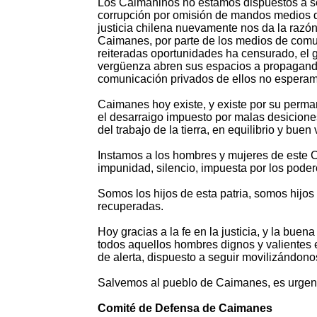
Los Caimaninos no estamos dispuestos a ser
corrupción por omisión de mandos medios de
justicia chilena nuevamente nos da la razón.
Caimanes, por parte de los medios de comun
reiteradas oportunidades ha censurado, el gr
vergüenza abren sus espacios a propaganda
comunicación privados de ellos no espera
Caimanes hoy existe, y existe por su perma
el desarraigo impuesto por malas desicione
del trabajo de la tierra, en equilibrio y buen v
Instamos a los hombres y mujeres de este Ch
impunidad, silencio, impuesta por los poder
Somos los hijos de esta patria, somos hijos
recuperadas.
Hoy gracias a la fe en la justicia, y la bu
todos aquellos hombres dignos y valientes e
de alerta, dispuesto a seguir movilizándono
Salvemos al pueblo de Caimanes, es urgen
Comité de Defensa de Caimanes