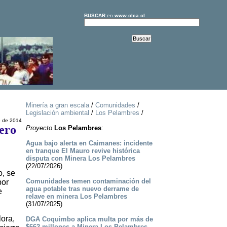
BUSCAR
en
www.olca.cl
Minería a gran escala
/
Comunidades
/
Legislación ambiental
/
Los Pelambres
/
 de 2014
ero
Proyecto
Los Pelambres
:
Agua bajo alerta en Caimanes: incidente
en tranque El Mauro revive histórica
disputa con Minera Los Pelambres
(22/07/2026)
o, se
Comunidades temen contaminación del
por
agua potable tras nuevo derrame de
e
relave en minera Los Pelambres
(31/07/2025)
lora,
DGA Coquimbo aplica multa por más de
$662 millones a Minera Los Pelambres