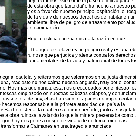
hoy recibimos esto como el paso definitivo para el 
de esta obra que tanto daño ha hecho a nuestro p
y es a favor de nuestro principal aspiración, el re
de la vida y de nuestros derechos de habitar en un
ambiente libre de peligro de arrasamiento por alud
contaminación.
Hoy la justicia chilena nos da la razón en que:
El tranque de relave es un peligro real y es una ob
ruinosa que perjudica y atenta contra los derechos
fundamentales de la vida y patrimonial de todos lo
legría, cautela, y reiteramos que valoramos en su justa dimens
ilena, mas esto no nos calma nuestra angustia, muy por el contra
gro. Hoy más que nunca, estamos preocupados por el riesgo re
gantescas emplazado en nuestras cabezas colapse, y denunciam
e hasta el día de hoy, ellas han sido incapaces de implementar 
hacemos responsable a la primera autoridad del país a la
 Bachelet Jeria, la cual en su primer período, junto a sus jefat
e esta obra ruinosa, avalando lo que la minera presentaba como 
, que hoy nos pone a riesgo de vida y de no tomar medidas
a transformar a Caimanes en una tragedia anunciada.