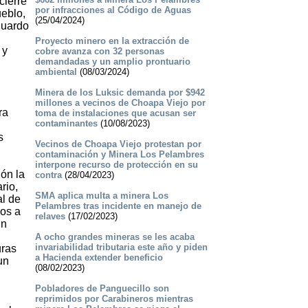
cierre
por infracciones al Código de Aguas
ueblo,
(25/04/2024)
sguardo
Proyecto minero en la extracción de
 y
cobre avanza con 32 personas
demandadas y un amplio prontuario
ambiental
(08/03/2024)
Minera de los Luksic demanda por $942
millones a vecinos de Choapa Viejo por
ra
toma de instalaciones que acusan ser
contaminantes
(10/08/2023)
s
Vecinos de Choapa Viejo protestan por
contaminación y Minera Los Pelambres
interpone recurso de protección en su
ión la
contra
(28/04/2023)
rio,
SMA aplica multa a minera Los
al de
Pelambres tras incidente en manejo de
os a
relaves
(17/02/2023)
un
A ocho grandes mineras se les acaba
invariabilidad tributaria este año y piden
uras
a Hacienda extender beneficio
un
(08/02/2023)
Pobladores de Panguecillo son
reprimidos por Carabineros mientras