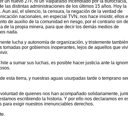
 un nuevo 27F, ni un Valparaíso incendiado por la burocracia, 
 las distintas administraciones de los últimos 15 años. Hoy la
 Aun así, el silencio, la censura, la negación de la verdad de
icación nacionales, en especial TVN, nos hace insistir, ellos 
ito de auxilio de la comunidad en riesgo, por el contrario sin d
 de la propia minera, para que decir los demás medios de
mos nada.
nente lucha y autonomía de organización, y tristemente también
s tomadas por gobiernos inoperantes, lejos de aquellos que vi
ivir.
ile a sumar sus luchas, es posible hacer justicia ante la ignom
osos.
 de esta tierra, y nuestras aguas usurpadas tarde o temprano se
ena voluntad de quienes nos han acompañado solidariamente, junt
stamos escribiendo la historia. Y por ello nos declaramos en e
s para exigir nuestros irrenunciables derechos.
te.