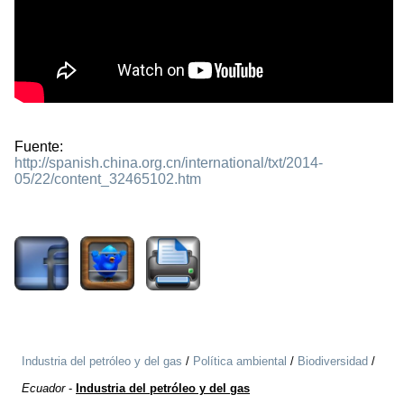
Fuente:
http://spanish.china.org.cn/international/txt/2014-
05/22/content_32465102.htm
2502
Industria del petróleo y del gas
/
Política ambiental
/
Biodiversidad
/
Ecuador
-
Industria del petróleo y del gas