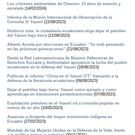
Los crímenes ambientales de Chevron: 13 años de evasión y
escalada
(14/02/2024)
Informe de la Misión Internacional de Observación de la
Consulta Sí Yasuní
(22/08/2023)
Histórico voto: la ciudadanía ecuatoriana elige dejar el petróleo
del Yasuní bajo tierra
(21/08/2023)
Alberto Acosta por elecciones en Ecuador: “Se votó pensando
en las próximas generaciones”
(21/08/2023)
Desde la Red Latinoamericana de Mujeres Defensoras de
Derechos Sociales y Ambientales apoyamos la lucha del pueblo
ecuatoriano en la defensa del Yasuní
(18/08/2023)
Publican el informe “China en el Yasuní ITT” llamando a la
defensa de la Amazonía ecuatoriana
(09/08/2023)
Dejar el petróleo bajo tierra: Yasuní como ejemplo y como
aprendizaje en transiciones postextractivistas
(07/08/2023)
Explotación petrolera en el Yasuní irá a consulta popular en
menos de un año
(10/05/2023)
Asesinan a dirigente del mayor movimiento indígena en
Ecuador
(27/02/2023)
Mandato de las Mujeres Unidas en la Defensa de la Vida, frente
a la política minera y petrolera
(20/11/2021)